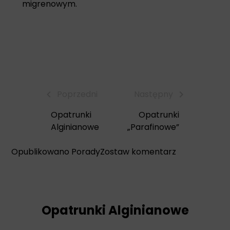
migrenowym.
Poprzedni
Następny
Opatrunki
Opatrunki
Alginianowe
„Parafinowe”
Jak
Opublikowano
Porady
Zostaw komentarz
radzić
sobie
z
bólem
Opatrunki Alginianowe
i
obrzękiem