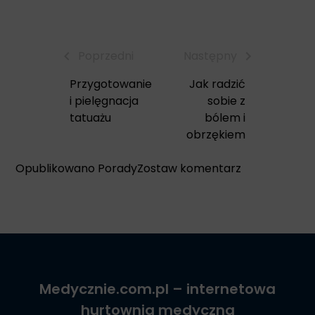
Poprzedni
Następny
Przygotowanie
Jak radzić
i pielęgnacja
sobie z
tatuażu
bólem i
obrzękiem
Opatrunki
Opublikowano
Porady
Zostaw komentarz
Alginianowe
Medycznie.com.pl
– internetowa
hurtownia medyczna