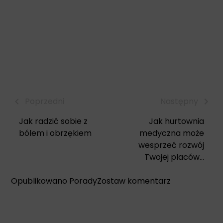
Poprzedni
Następny
Jak radzić sobie z
Jak hurtownia
bólem i obrzękiem
medyczna może
wesprzeć rozwój
Twojej placów...
Opatrunki
Opublikowano
Porady
Zostaw komentarz
„Parafinowe”