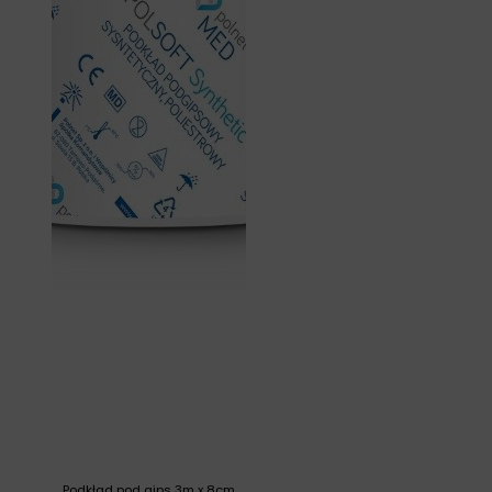
Podkład pod gips 3m x 8cm