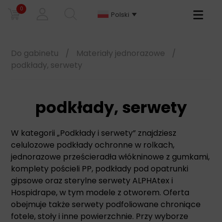
0
Primary
Polski
Menu
Do gabinetu
/
Materiały jednorazowe
/
podkłady, serwety
podkłady, serwety
W kategorii „Podkłady i serwety” znajdziesz
celulozowe podkłady ochronne w rolkach,
jednorazowe prześcieradła włókninowe z gumkami,
komplety pościeli PP, podkłady pod opatrunki
gipsowe oraz sterylne serwety ALPHAtex i
Hospidrape, w tym modele z otworem. Oferta
obejmuje także serwety podfoliowane chroniące
fotele, stoły i inne powierzchnie. Przy wyborze