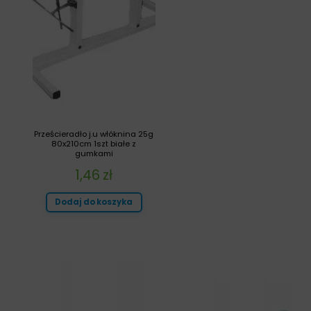
Prześcieradło j.u włóknina 25g
80x210cm 1szt białe z
gumkami
1,46
zł
Dodaj do koszyka