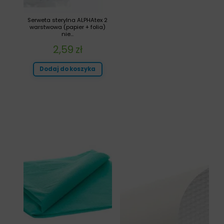
Serweta sterylna ALPHAtex 2
warstwowa (papier + folia)
nie...
2,59
zł
Dodaj do koszyka