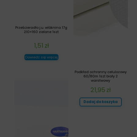
Prześcieradło j.u. włóknina 17g
210×160 zielone 1szt
1,51
zł
Dowiedz się więcej
Podkład ochronny celulozowy
60/80m 1szt biały 2
warstwowy
21,95
zł
Dodaj do koszyka