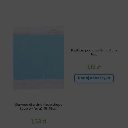
Podkład pod gips 3m x 12cm
1szt
1,13
zł
Dodaj do koszyka
Serweta sterylna Hospidrape
(papier+folia) 45*75cm
1,53
zł