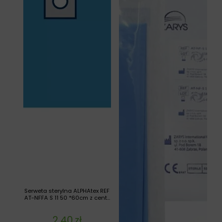
Serweta sterylna ALPHAtex REF
AT-NFFA S 11 50 *60cm z cent...
2,40
zł