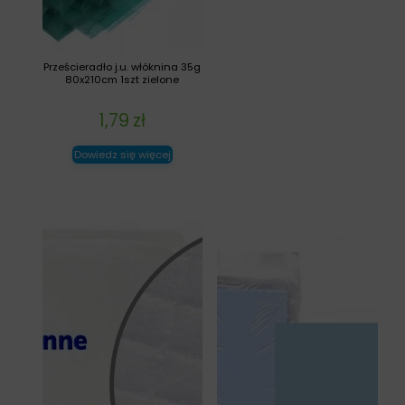
Prześcieradło j.u. włóknina 35g
80x210cm 1szt zielone
1,79
zł
Dowiedz się więcej