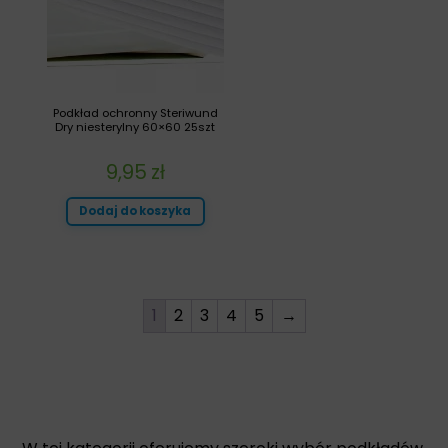
Podkład ochronny Steriwund
Dry niesterylny 60×60 25szt
9,95
zł
Dodaj do koszyka
1
2
3
4
5
→