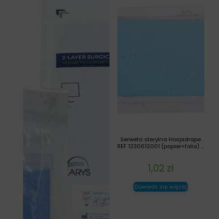
Serweta sterylna Hospidrape
REF 1230612001 (papier+folia) ...
1,02
zł
Dowiedz się więcej