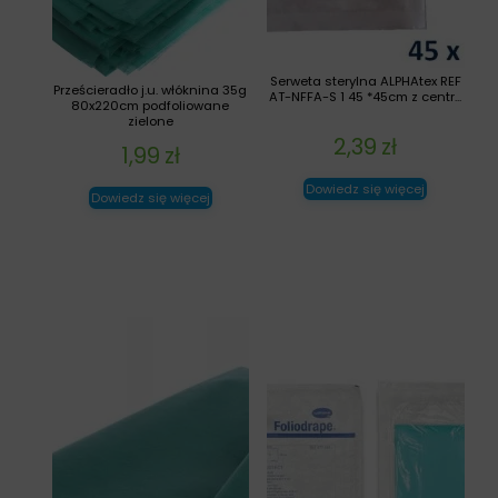
Serweta sterylna ALPHAtex REF
Prześcieradło j.u. włóknina 35g
AT-NFFA-S 1 45 *45cm z centr...
80x220cm podfoliowane
zielone
2,39
zł
1,99
zł
Dowiedz się więcej
Dowiedz się więcej