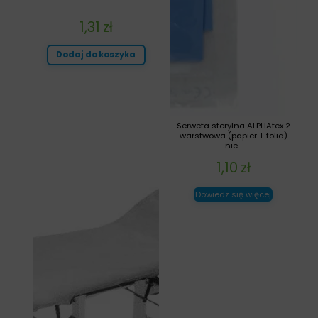
1,31
zł
Dodaj do koszyka
Serweta sterylna ALPHAtex 2
warstwowa (papier + folia)
nie...
1,10
zł
Dowiedz się więcej