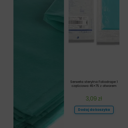
Serweta sterylna Foliodrape 1
częściowa 45×75 z otworem
3,09
zł
Dodaj do koszyka