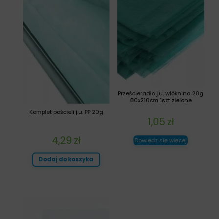
Prześcieradło j.u. włóknina 20g
80x210cm 1szt zielone
Komplet pościeli j.u. PP 20g
1,05
zł
4,29
zł
Dowiedz się więcej
Dodaj do koszyka