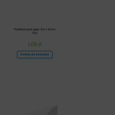
Podkład pod gips 3m x 10cm
1szt
1,09
zł
Dodaj do koszyka