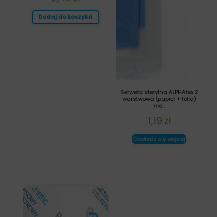
Dodaj do koszyka
Serweta sterylna ALPHAtex 2
warstwowa (papier + folia)
nie...
1,19
zł
Dowiedz się więcej