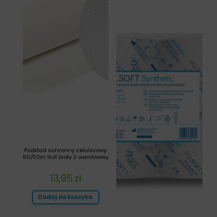
Podkład ochronny celulozowy
60/50m 1szt biały 2 warstwowy
13,95
zł
Dodaj do koszyka