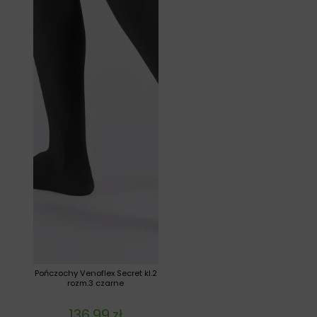
Pończochy Venoflex Secret kl.2
rozm.3 czarne
136,99
zł