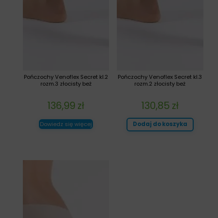
Pończochy Venoflex Secret kl.2
Pończochy Venoflex Secret kl.3
rozm.3 złocisty beż
rozm.2 złocisty beż
136,99
zł
130,85
zł
Dowiedz się więcej
Dodaj do koszyka