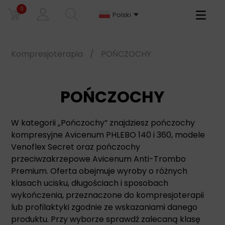
0
Primary
Polski
Menu
Kompresjoterapia
/
POŃCZOCHY
POŃCZOCHY
W kategorii „Pończochy” znajdziesz pończochy
kompresyjne Avicenum PHLEBO 140 i 360, modele
Venoflex Secret oraz pończochy
przeciwzakrzepowe Avicenum Anti-Trombo
Premium. Oferta obejmuje wyroby o różnych
klasach ucisku, długościach i sposobach
wykończenia, przeznaczone do kompresjoterapii
lub profilaktyki zgodnie ze wskazaniami danego
produktu. Przy wyborze sprawdź zalecaną klasę