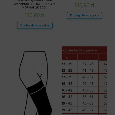
Pończochy samonośne
130,90
zł
Avicenum PHLEBO 360 AG M
NORMAL 2K 800...
130,90
zł
Dodaj do koszyka
Dodaj do koszyka