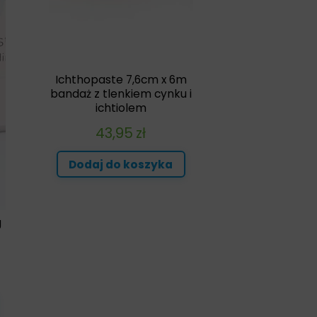
Ichthopaste 7,6cm x 6m
bandaż z tlenkiem cynku i
ichtiolem
43,95
zł
Dodaj do koszyka
g