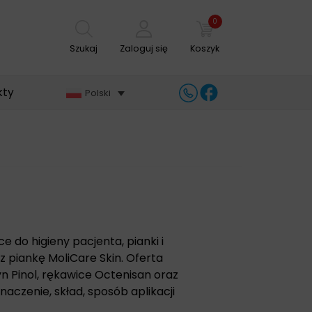
0
Szukaj
Zaloguj się
Koszyk
kty
Polski
ce do higieny pacjenta, pianki i
z piankę MoliCare Skin. Oferta
n Pinol, rękawice Octenisan oraz
naczenie, skład, sposób aplikacji