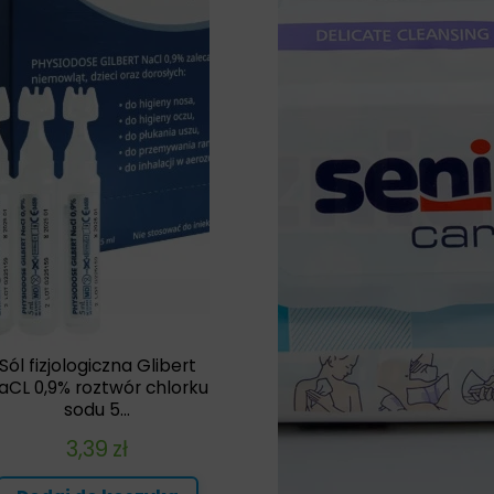
Sól fizjologiczna Glibert
aCL 0,9% roztwór chlorku
sodu 5...
3,39
zł