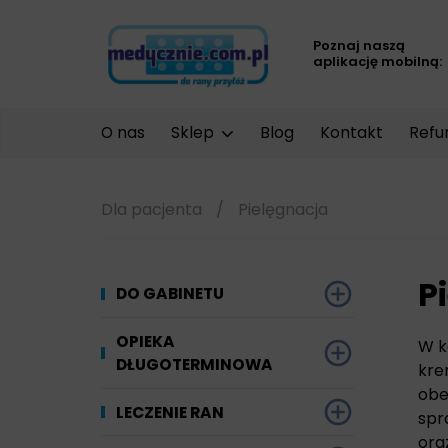
Poznaj naszą
aplikację mobilną:
O nas
Sklep
Blog
Kontakt
Refu
Dla pacjenta
/
Pielęgnacja
P
DO GABINETU
Dezynfekcja
OPIEKA
W k
DŁUGOTERMINOWA
kre
Narzędzi i sprzętu
Ginekologia
obe
Materiały chłonne
LECZENIE RAN
spr
Powierzchni
Kompresjoterapia
ora