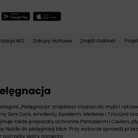
Wyszukiwarka
produktów
ndacja NFZ
Zakupy Hurtowe
Znajdź Gabinet
Proje
ielęgnacja
ategorii „Pielęgnacja” znajdziesz chusteczki, myjki i rękawi
my Seni Care, emolienty Epaderm, Mediwax i TrixoLind ora
jmuje także preparaty ochronne Pantaderm i Cavilon, pły
ay Nublix do pielęgnacji blizn. Przy wyborze sprawdź przez
z potrzeby skóry pacjenta.