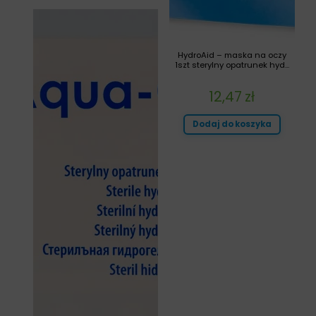
HydroAid – maska na oczy
1szt sterylny opatrunek hyd...
12,47
zł
Dodaj do koszyka