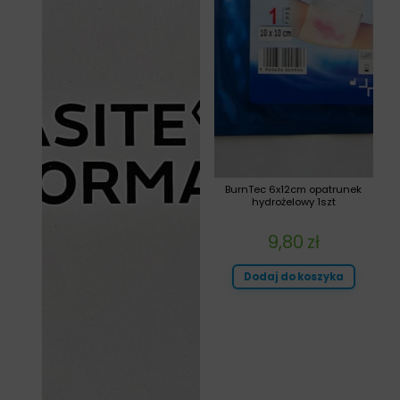
BurnTec 6x12cm opatrunek
hydrożelowy 1szt
9,80
zł
Dodaj do koszyka