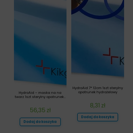
HydroAid 7* 12cm 1szt sterylny
opatrunek hydrożelowy
HydroAid – maska na na
twarz 1szt sterylny opatrunek...
8,31
zł
56,35
zł
Dodaj do koszyka
Dodaj do koszyka