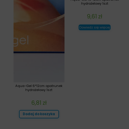
hydrożelowy 1szt
9,61
zł
Dowiedz się więcej
Aqua-Gel 6*12cm opatrunek
hydrożelowy 1szt
6,81
zł
Dodaj do koszyka