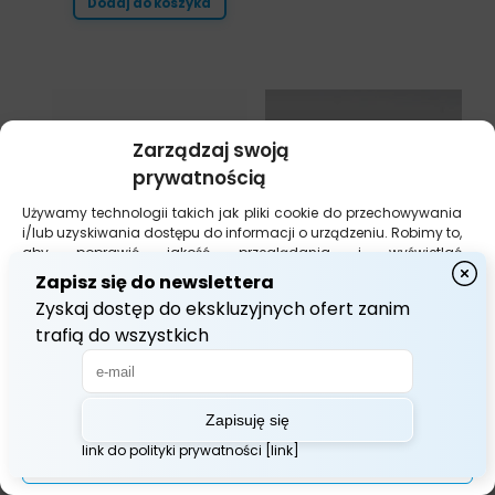
Dodaj do koszyka
Zarządzaj swoją
prywatnością
Używamy technologii takich jak pliki cookie do przechowywania
i/lub uzyskiwania dostępu do informacji o urządzeniu. Robimy to,
aby poprawić jakość przeglądania i wyświetlać
(nie)spersonalizowane reklamy. Wyrażenie zgody na te
technologie umożliwi nam przetwarzanie danych, takich jak
zachowanie podczas przeglądania lub unikalne identyfikatory
na tej stronie. Brak wyrażenia zgody lub jej wycofanie może
niekorzystnie wpłynąć na niektóre cechy i funkcje.
Akceptuj Wszystko
Zarządzaj opcjami