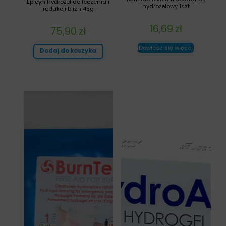
Epicyn hydrożel do leczenia i
hydrożelowy 1szt
redukcji blizn 45g
16,69
zł
75,90
zł
Dowiedz się więcej
Dodaj do koszyka