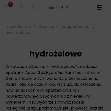
0
Primary
Polski
Menu
Leczenie ran
/
Opatrunki specjalistyczne
/
hydrożelowe
hydrożelowe
W kategorii „Opatrunki hydrożelowe” znajdziesz
opatrunki Aqua-Gel, HydroAid, BurnTec i Intrasite
Conformable, w tym warianty przeznaczone na
twarz i okolice oczu. Produkty służą do chłodzenia,
nawilżania i ochrony oparzeń oraz ran
powierzchownych, suchych lub z niewielkim
wysiękiem. Przy wyborze sprawdź rodzaj i
rozległość urazu, poziom wysięku, jałowość, kształt