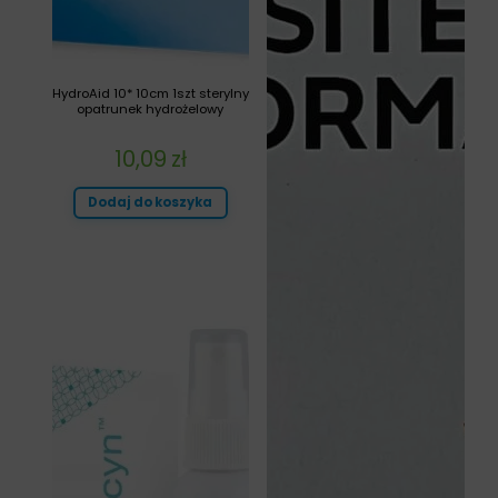
HydroAid 10* 10cm 1szt sterylny
opatrunek hydrożelowy
10,09
zł
Dodaj do koszyka