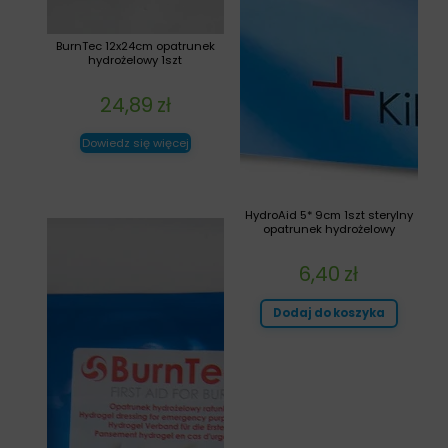
BurnTec 12x24cm opatrunek
hydrożelowy 1szt
24,89
zł
Dowiedz się więcej
HydroAid 5* 9cm 1szt sterylny
opatrunek hydrożelowy
6,40
zł
Dodaj do koszyka