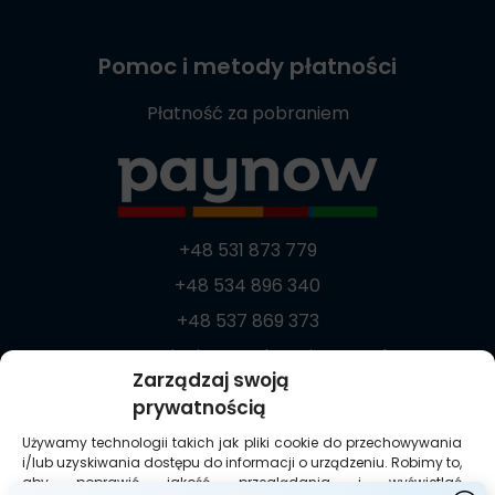
Pomoc i metody płatności
Płatność za pobraniem
+48 531 873 779
+48 534 896 340
+48 537 869 373
zamowienia@medycznie.com.pl
Zarządzaj swoją
ul. Biecka 8/1
prywatnością
38-300 Gorlice
Używamy technologii takich jak pliki cookie do przechowywania
i/lub uzyskiwania dostępu do informacji o urządzeniu. Robimy to,
aby poprawić jakość przeglądania i wyświetlać