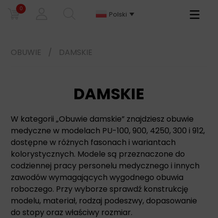
0
Primary
Polski
Menu
OBUWIE
/
DAMSKIE
DAMSKIE
W kategorii „Obuwie damskie” znajdziesz obuwie
medyczne w modelach PU-100, 900, 4250, 300 i 912,
dostępne w różnych fasonach i wariantach
kolorystycznych. Modele są przeznaczone do
codziennej pracy personelu medycznego i innych
zawodów wymagających wygodnego obuwia
roboczego. Przy wyborze sprawdź konstrukcję
modelu, materiał, rodzaj podeszwy, dopasowanie
do stopy oraz właściwy rozmiar.