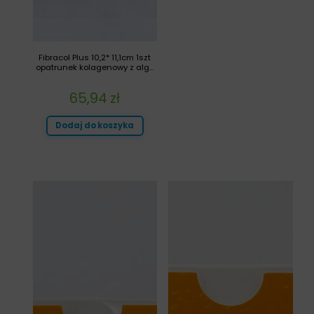
Fibracol Plus 10,2* 11,1cm 1szt
opatrunek kolagenowy z alg...
65,94
zł
Dodaj do koszyka