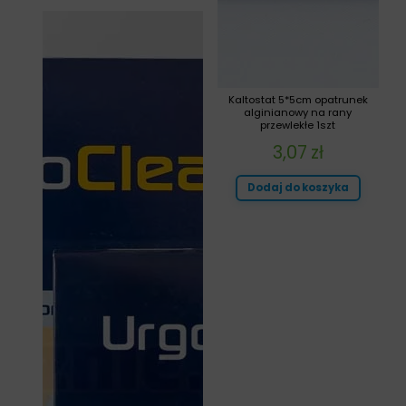
Kaltostat 5*5cm opatrunek
alginianowy na rany
przewlekłe 1szt
3,07
zł
Dodaj do koszyka