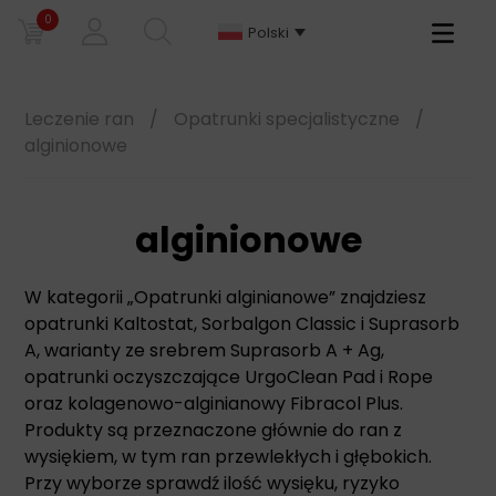
0
Primary
Polski
Menu
Leczenie ran
/
Opatrunki specjalistyczne
/
alginionowe
alginionowe
W kategorii „Opatrunki alginianowe” znajdziesz
opatrunki Kaltostat, Sorbalgon Classic i Suprasorb
A, warianty ze srebrem Suprasorb A + Ag,
opatrunki oczyszczające UrgoClean Pad i Rope
oraz kolagenowo-alginianowy Fibracol Plus.
Produkty są przeznaczone głównie do ran z
wysiękiem, w tym ran przewlekłych i głębokich.
Przy wyborze sprawdź ilość wysięku, ryzyko