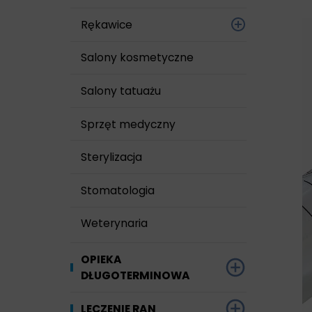
Rękawice
Foliowe
Salony kosmetyczne
Lateksowe
Salony tatuażu
bezpudrowe
Sprzęt medyczny
Lateksowe
pudrowane
Sterylizacja
Nitrylowe
Stomatologia
Sterylne
Weterynaria
Winylowe
OPIEKA
DŁUGOTERMINOWA
Materiały chłonne
LECZENIE RAN