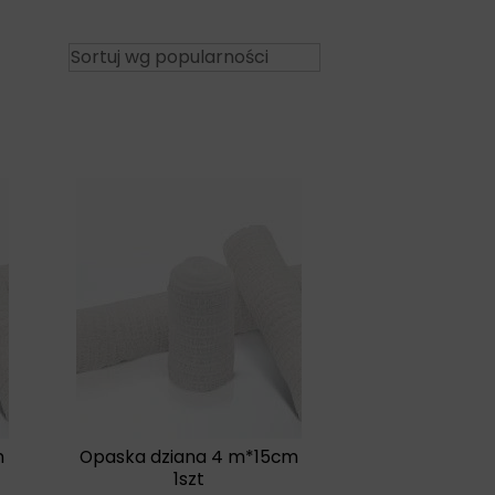
m
Opaska dziana 4 m*15cm
1szt