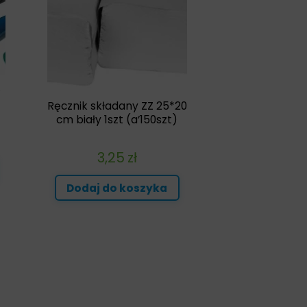
.
Ręcznik składany ZZ 25*20
cm biały 1szt (a’150szt)
3,25
zł
Dodaj do koszyka