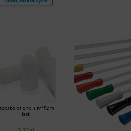
Dodaj do koszyka
Opaska dziana 4 m*5cm
1szt
0,36
zł