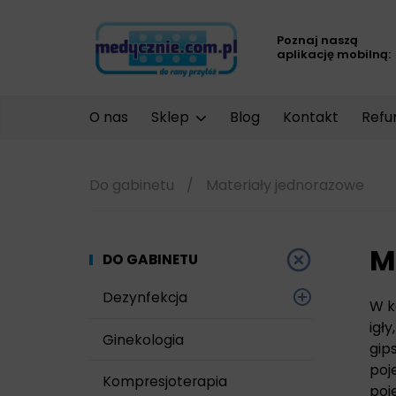
Poznaj naszą
aplikację mobilną:
O nas
Sklep
Blog
Kontakt
Refu
Do gabinetu
/
Materiały jednorazowe
M
DO GABINETU
Dezynfekcja
W k
igł
Narzędzi i sprzętu
Ginekologia
gip
poj
Powierzchni
Kompresjoterapia
poj