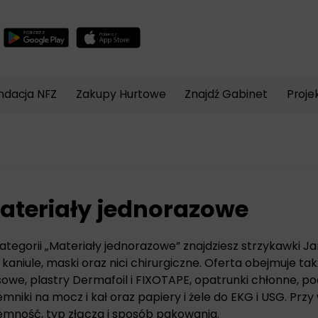
Wyszukiwarka
produktów
ndacja NFZ
Zakupy Hurtowe
Znajdź Gabinet
Proje
ateriały jednorazowe
ategorii „Materiały jednorazowe” znajdziesz strzykawki Jane
y, kaniule, maski oraz nici chirurgiczne. Oferta obejmuje ta
sowe, plastry Dermafoil i FIXOTAPE, opatrunki chłonne, p
emniki na mocz i kał oraz papiery i żele do EKG i USG. Prz
emność, typ złącza i sposób pakowania.