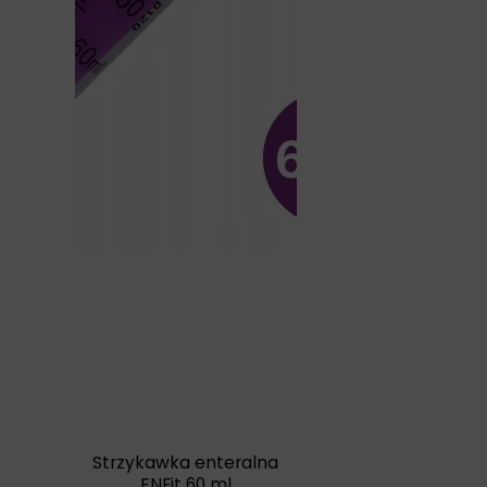
Strzykawka enteralna
ENFit 60 ml