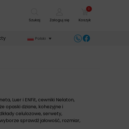
0
Szukaj
Zaloguj się
Koszyk
kty
Polski
ta, Luer i ENFit, cewniki Nelaton,
kże opaski dziane, kohezyjne i
odkłady celulozowe, serwety,
y wyborze sprawdź jałowość, rozmiar,