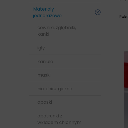
Skóry i rąk
Materiały
jednorazowe
Pok
cewniki, zgłębniki,
kanki
igły
kaniule
maski
nici chirurgiczne
opaski
opatrunki z
wkładem chłonnym