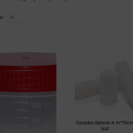
aż:
Opaska dziana 4 m*10c
1szt