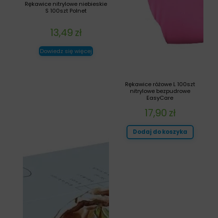
Rękawice nitrylowe niebieskie
S 100szt Polnet
13,49
zł
Dowiedz się więcej
Rękawice różowe L 100szt
nitrylowe bezpudrowe
EasyCare
17,90
zł
Dodaj do koszyka