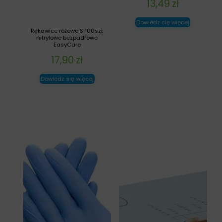
13,49
zł
Dowiedz się więcej
Rękawice różowe S 100szt
nitrylowe bezpudrowe
EasyCare
17,90
zł
Dowiedz się więcej