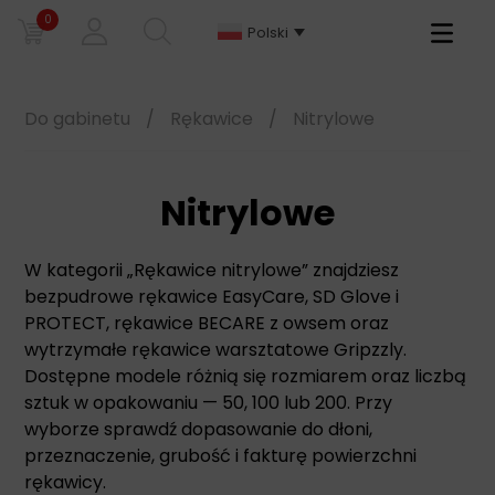
0
Primary
Polski
Menu
Do gabinetu
/
Rękawice
/
Nitrylowe
Nitrylowe
W kategorii „Rękawice nitrylowe” znajdziesz
bezpudrowe rękawice EasyCare, SD Glove i
PROTECT, rękawice BECARE z owsem oraz
wytrzymałe rękawice warsztatowe Gripzzly.
Dostępne modele różnią się rozmiarem oraz liczbą
sztuk w opakowaniu — 50, 100 lub 200. Przy
wyborze sprawdź dopasowanie do dłoni,
przeznaczenie, grubość i fakturę powierzchni
rękawicy.