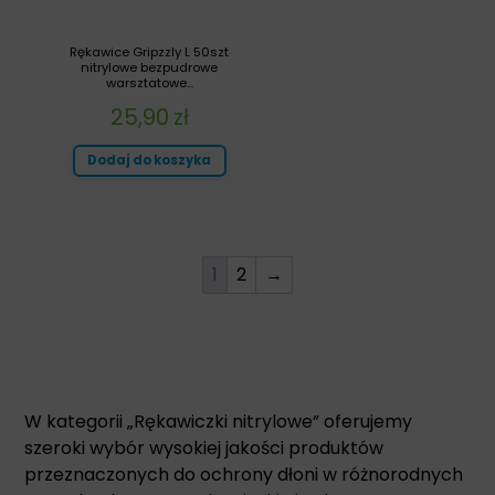
Rękawice Gripzzly L 50szt
nitrylowe bezpudrowe
warsztatowe...
25,90
zł
Dodaj do koszyka
1
2
→
W kategorii „Rękawiczki nitrylowe” oferujemy
szeroki wybór wysokiej jakości produktów
przeznaczonych do ochrony dłoni w różnorodnych