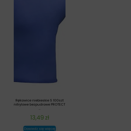
Rękawice niebieskie S 100szt
nitrylowe bezpudrowe PROTECT
...
13,49
zł
Dowiedz się więcej