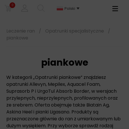
0
Primary
Polski
Menu
Leczenie ran
/
Opatrunki specjalistyczne
/
piankowe
piankowe
W kategorii „Opatrunki piankowe” znajdziesz
opatrunki Allevyn, Mepilex, Aquacel Foam,
Suprasorb P i UrgoTul Absorb Border, w wersjach
przylepnych, nieprzylepnych, profilowanych oraz
ze srebrem. Oferta obejmuje także Biatain Ag,
Askina Heel i pianki Ligasano. Produkty są
przeznaczone głównie do ran z umiarkowanym lub
dużym wysiękiem. Przy wyborze sprawdź rodzaj