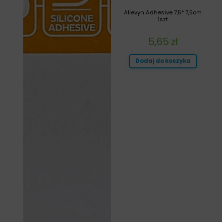
Allevyn Adhesive 7,5* 7,5cm
1szt
5,65
zł
Dodaj do koszyka