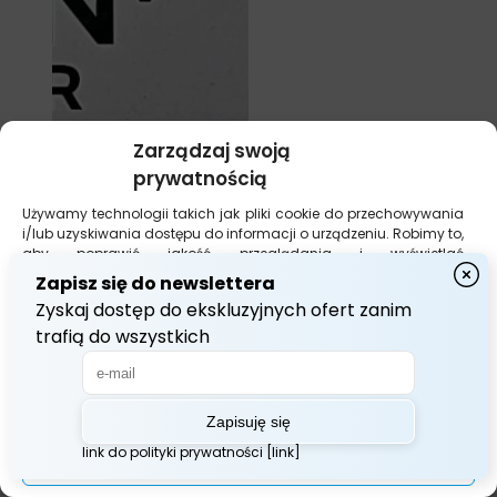
Zarządzaj swoją
prywatnością
Używamy technologii takich jak pliki cookie do przechowywania
i/lub uzyskiwania dostępu do informacji o urządzeniu. Robimy to,
aby poprawić jakość przeglądania i wyświetlać
(nie)spersonalizowane reklamy. Wyrażenie zgody na te
technologie umożliwi nam przetwarzanie danych, takich jak
zachowanie podczas przeglądania lub unikalne identyfikatory
na tej stronie. Brak wyrażenia zgody lub jej wycofanie może
niekorzystnie wpłynąć na niektóre cechy i funkcje.
Akceptuj Wszystko
Allevyn Gentle Border 10* 10cm
1szt
Zarządzaj opcjami