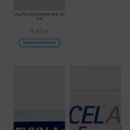
UrgoTul Absorb Border 8×8 cm
1szt
8,47
zł
Dodaj do koszyka