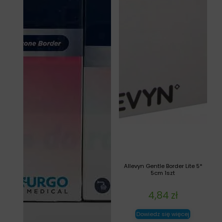
Allevyn Gentle Border Lite 5*
5cm 1szt
4,84
zł
Dowiedz się więcej