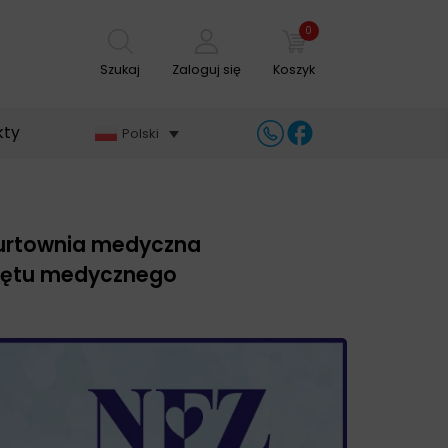
0
Szukaj
Zaloguj się
Koszyk
kty
Polski
hurtownia medyczna
zętu medycznego