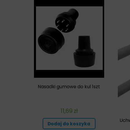
TESTY
INNE
Nasadki gumowe do kul 1szt
11,69
zł
Uch
Dodaj do koszyka