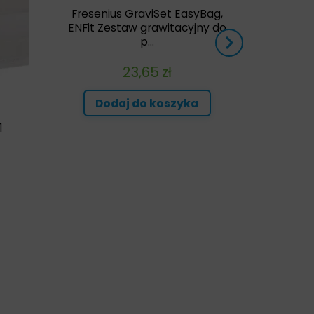
Fresenius GraviSet EasyBag,
ENFit Zestaw grawitacyjny do
p...
O
23,65
zł
Dodaj do koszyka
1
Do
n
odukt
a
le
riantów.
cje
żna