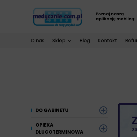
Poznaj naszą
aplikację mobilną:
O nas
Sklep
Blog
Kontakt
Refu
DO GABINETU
Dezynfekcja
OPIEKA
DŁUGOTERMINOWA
Narzędzi i sprzętu