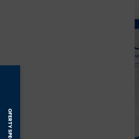
żele , pasty na rany
INNE