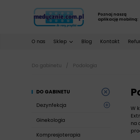
Poznaj naszą
aplikację mobilną:
O nas
Sklep
Blog
Kontakt
Refu
Do gabinetu
/
Podologia
P
DO GABINETU
Dezynfekcja
W k
Ext
Narzędzi i sprzętu
Ginekologia
na 
pro
Powierzchni
Kompresjoterapia