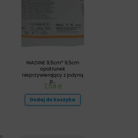
INADINE 9,5cm* 9,5cm
opatrunek
nieprzywierający z jodyną
p...
7,59
zł
Dodaj do koszyka