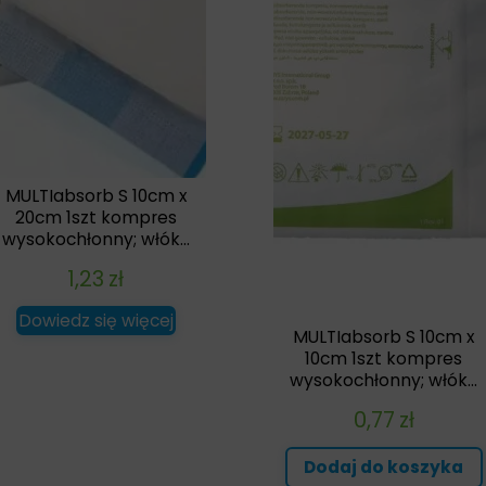
MULTIabsorb S 10cm x
20cm 1szt kompres
wysokochłonny; włók...
1,23
zł
Dowiedz się więcej
MULTIabsorb S 10cm x
10cm 1szt kompres
wysokochłonny; włók...
0,77
zł
Dodaj do koszyka