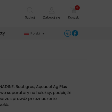
0
Szukaj
Zaloguj się
Koszyk
kty
Polski
INADINE, Bactigras, Aquacel Ag Plus
lowe separatory na haluksy, podpiętki
yborze sprawdź przeznaczenie
wość.