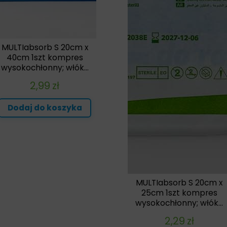
MULTIabsorb S 20cm x
40cm 1szt kompres
wysokochłonny; włók...
2,99
zł
Dodaj do koszyka
MULTIabsorb S 20cm x
25cm 1szt kompres
wysokochłonny; włók...
2,29
zł