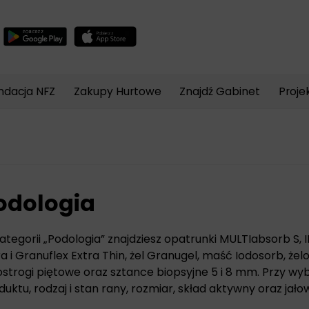
Wyszukiwarka
produktów
ndacja NFZ
Zakupy Hurtowe
Znajdź Gabinet
Proje
odologia
ategorii „Podologia” znajdziesz opatrunki MULTIabsorb S, 
ra i Granuflex Extra Thin, żel Granugel, maść Iodosorb, że
ostrogi piętowe oraz sztance biopsyjne 5 i 8 mm. Przy w
duktu, rodzaj i stan rany, rozmiar, skład aktywny oraz jało