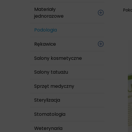
Skóry i rąk
Materiały
Pok
jednorazowe
cewniki, zgłębniki,
Podologia
kanki
Rękawice
igły
Foliowe
Salony kosmetyczne
kaniule
Lateksowe
Salony tatuażu
maski
bezpudrowe
Sprzęt medyczny
nici chirurgiczne
Lateksowe
pudrowane
Sterylizacja
opaski
Nitrylowe
Stomatologia
opatrunki z
wkładem chłonnym
Sterylne
Weterynaria