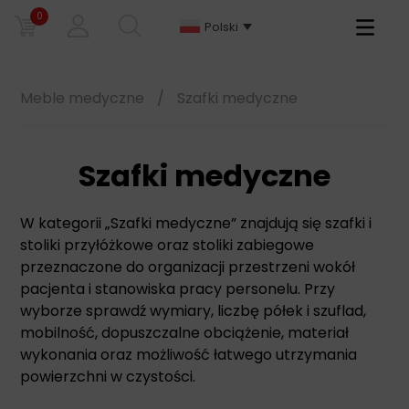
0
Primary
Polski
Menu
Meble medyczne
/
Szafki medyczne
Szafki medyczne
W kategorii „Szafki medyczne” znajdują się szafki i
stoliki przyłóżkowe oraz stoliki zabiegowe
przeznaczone do organizacji przestrzeni wokół
pacjenta i stanowiska pracy personelu. Przy
wyborze sprawdź wymiary, liczbę półek i szuflad,
mobilność, dopuszczalne obciążenie, materiał
wykonania oraz możliwość łatwego utrzymania
powierzchni w czystości.