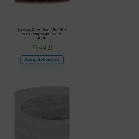
Bandaż Biflex 10cm* 5m 16 +
lekka kompresja 1szt REF
16000...
71,44
zł
Dodaj do koszyka