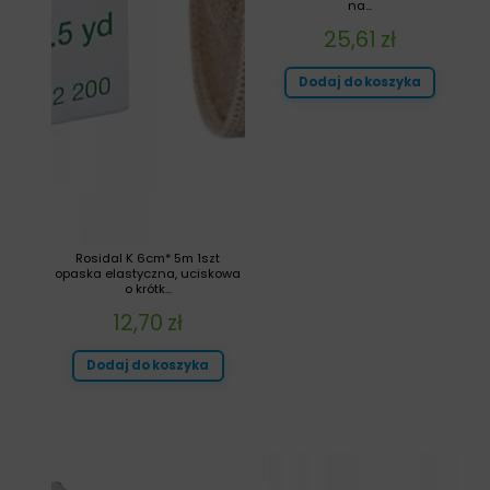
na...
25,61
zł
Dodaj do koszyka
Rosidal K 6cm* 5m 1szt
opaska elastyczna, uciskowa
o krótk...
12,70
zł
Dodaj do koszyka