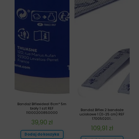
Bandaż Biflexideal 8cm* 5m
biały 1 szt REF
Bandaż Biflex 2 bandaże
11000200850000
uciskowe 1 (0-25 cm) REF
170050201...
39,90
zł
109,91
zł
Dodaj do koszyka