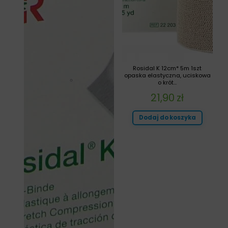
Rosidal K 12cm* 5m 1szt
opaska elastyczna, uciskowa
o krót...
21,90
zł
Dodaj do koszyka