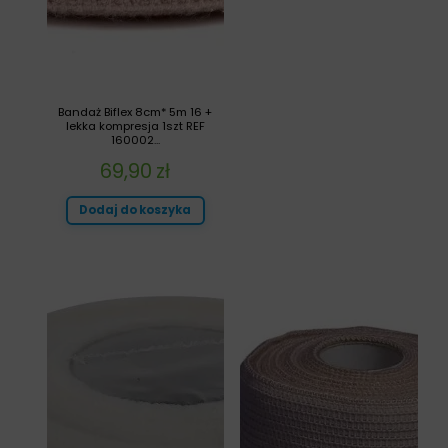
Bandaż Biflex 8cm* 5m 16 +
lekka kompresja 1szt REF
160002...
69,90
zł
Dodaj do koszyka