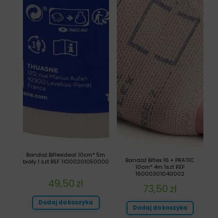
Bandaż Biflexideal 10cm* 5m
Bandaż Biflex 16 + PRATIC
biały 1 szt REF 11000201050000
10cm* 4m 1szt REF
16000301040002
49,50
zł
73,50
zł
Dodaj do koszyka
Dodaj do koszyka