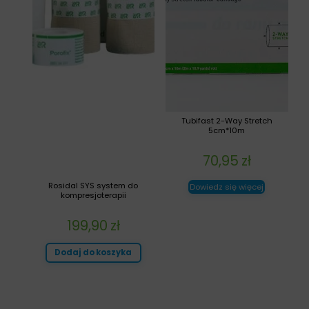
Tubifast 2-Way Stretch
5cm*10m
70,95
zł
Rosidal SYS system do
Dowiedz się więcej
kompresjoterapii
199,90
zł
Dodaj do koszyka