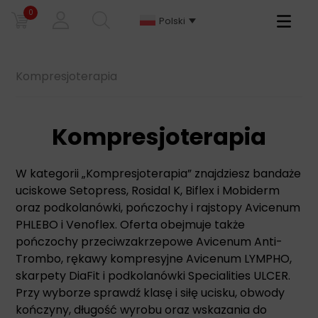
0
Primary
Polski
Menu
Kompresjoterapia
Kompresjoterapia
W kategorii „Kompresjoterapia” znajdziesz bandaże
uciskowe Setopress, Rosidal K, Biflex i Mobiderm
oraz podkolanówki, pończochy i rajstopy Avicenum
PHLEBO i Venoflex. Oferta obejmuje także
pończochy przeciwzakrzepowe Avicenum Anti-
Trombo, rękawy kompresyjne Avicenum LYMPHO,
skarpety DiaFit i podkolanówki Specialities ULCER.
Przy wyborze sprawdź klasę i siłę ucisku, obwody
kończyny, długość wyrobu oraz wskazania do