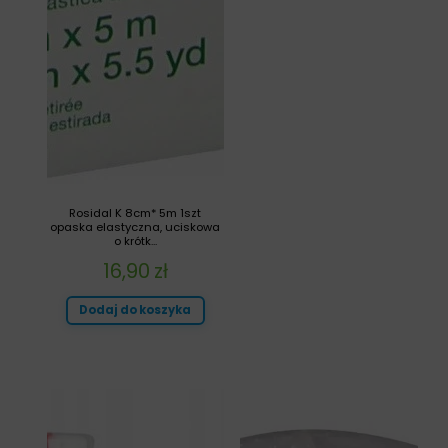
Rosidal K 8cm* 5m 1szt
opaska elastyczna, uciskowa
o krótk...
16,90
zł
Dodaj do koszyka