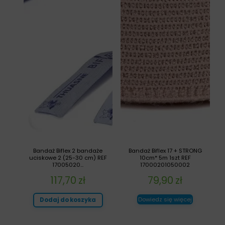
Bandaż Biflex 2 bandaże
Bandaż Biflex 17 + STRONG
uciskowe 2 (25-30 cm) REF
10cm* 5m 1szt REF
17005020...
17000201050002
117,70
zł
79,90
zł
Dowiedz się więcej
Dodaj do koszyka