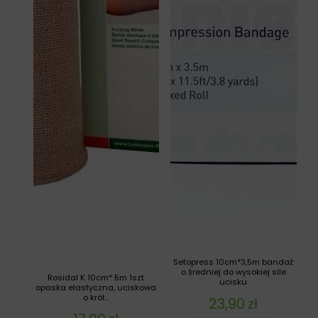
Setopress 10cm*3,5m bandaż
o średniej do wysokiej sile
Rosidal K 10cm* 5m 1szt
ucisku
opaska elastyczna, uciskowa
o krót...
23,90
zł