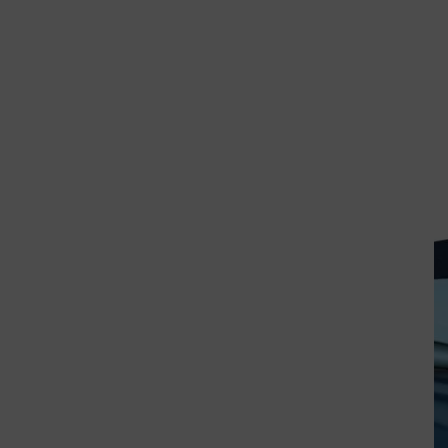
Onkologia
Rany
Sprzęt pomocniczy