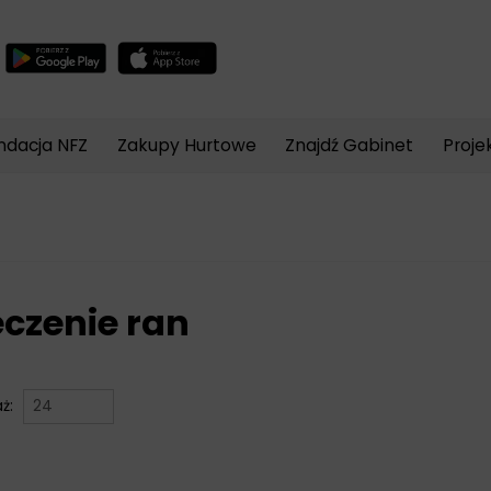
Wyszukiwarka
produktów
ndacja NFZ
Zakupy Hurtowe
Znajdź Gabinet
Proje
eczenie ran
aż: