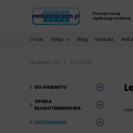
Poznaj naszą
aplikację mobilną:
O nas
Sklep
Blog
Kontakt
Refu
Leczenie ran
/
Strona 31
L
DO GABINETU
Dezynfekcja
OPIEKA
DŁUGOTERMINOWA
Pok
Narzędzi i sprzętu
Ginekologia
Materiały chłonne
LECZENIE RAN
Powierzchni
Kompresjoterapia