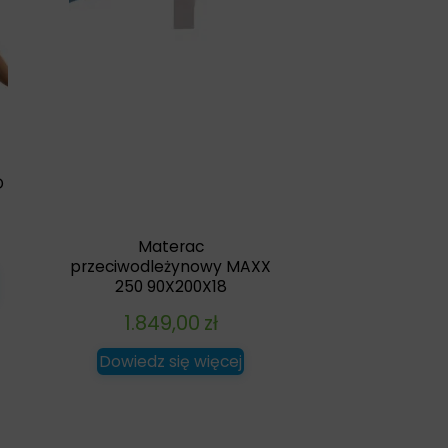
m
D
Materac
przeciwodleżynowy MAXX
250 90X200X18
1.849,00
zł
Dowiedz się więcej