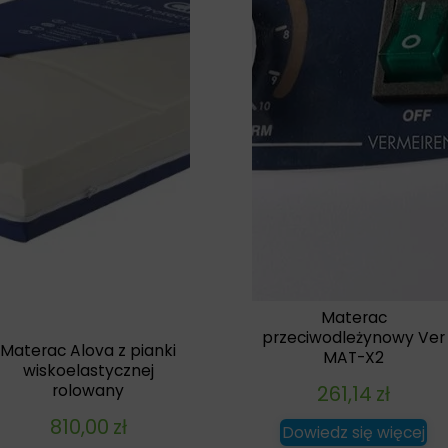
Materac
przeciwodleżynowy Ver
Materac Alova z pianki
MAT-X2
wiskoelastycznej
261,14
zł
rolowany
810,00
zł
Dowiedz się więcej