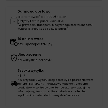
beż
Darmowa dostawa
dla zamówień od 300 zł netto*
*Dotyczy 1 sztuki paczki kurierskiej
(W przypadku transportu Medycznego koszt transportu
wynosi 16 zł brutto za 1 sztukę paczki)
14 dni na zwrot
czyli spokojne zakupy
Ubezpieczenie
na wszystkie przesyłki
Szybka wysyłka
48h*
* W przypadku wyboru opcji dostawy za pośrednictwem
kuriera PHARMALINK – dedykowanego do transportu
produktów w kontrolowanej temperaturze – uprzejmie
informujemy, że czas realizacji dostawy może ulec
wydłużeniu o jeden dodatkowy dzień roboczy.