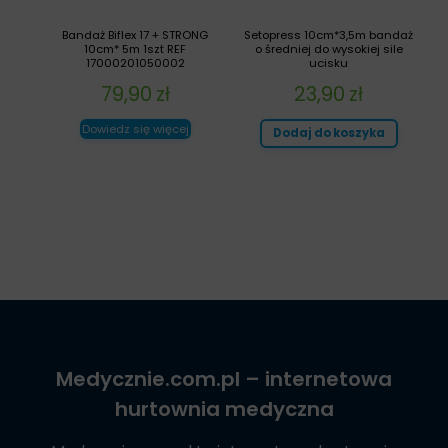
Bandaż Biflex 17 + STRONG
Setopress 10cm*3,5m bandaż
10cm* 5m 1szt REF
o średniej do wysokiej sile
17000201050002
ucisku
79,90
zł
23,90
zł
Dowiedz się więcej
Dodaj do koszyka
Medycznie.com.pl
– internetowa
hurtownia medyczna