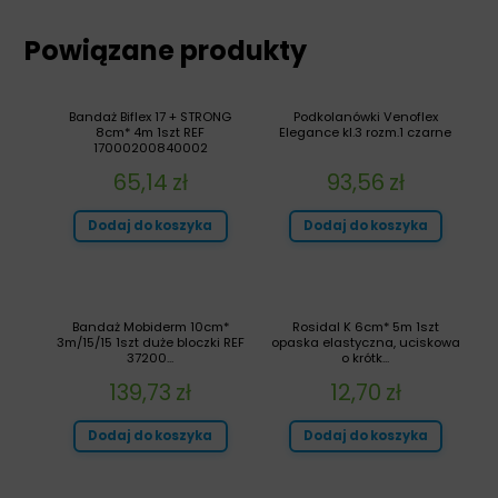
Powiązane produkty
Bandaż Biflex 17 + STRONG
Podkolanówki Venoflex
8cm* 4m 1szt REF
Elegance kl.3 rozm.1 czarne
17000200840002
65,14
zł
93,56
zł
Dodaj do koszyka
Dodaj do koszyka
Bandaż Mobiderm 10cm*
Rosidal K 6cm* 5m 1szt
3m/15/15 1szt duże bloczki REF
opaska elastyczna, uciskowa
37200...
o krótk...
139,73
zł
12,70
zł
Dodaj do koszyka
Dodaj do koszyka