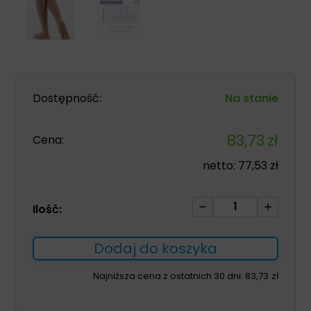
Dostępność:
Na stanie
83,73
zł
Cena:
netto:
77,53
zł
ilość
Ilość:
Podkolanówki
Venoflex
Dodaj do koszyka
Secret
kl.3
Najniższa cena z ostatnich 30 dni:
83,73
zł
rozm.2
złocisty