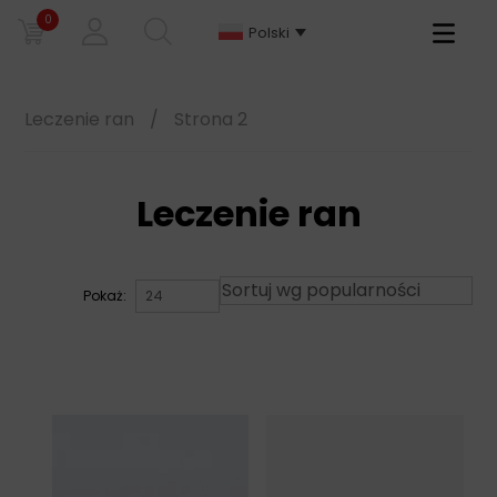
0
Primary
Polski
Menu
Leczenie ran
/
Strona 2
Leczenie ran
Pokaż: