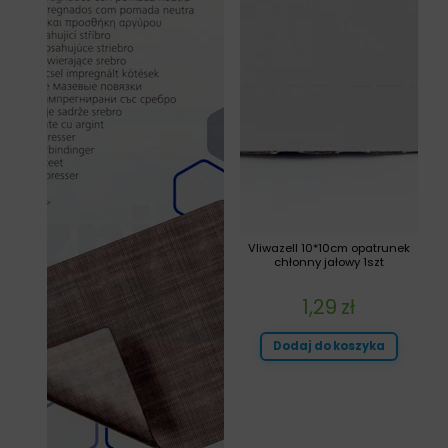
Vliwazell 10*10cm opatrunek
chłonny jałowy 1szt
1,29
zł
Dodaj do koszyka