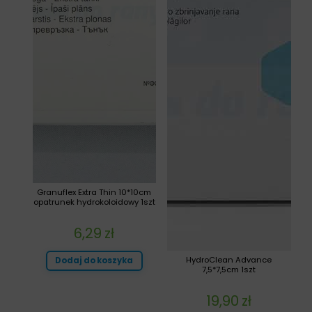
Granuflex Extra Thin 10*10cm
opatrunek hydrokoloidowy 1szt
6,29
zł
HydroClean Advance
Dodaj do koszyka
7,5*7,5cm 1szt
19,90
zł