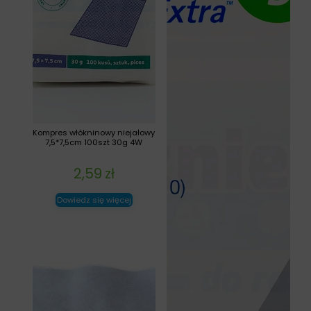
Kompres włókninowy niejałowy
7,5*7,5cm 100szt 30g 4W
2,59
zł
Dowiedz się więcej