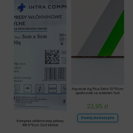
Aquacel Ag Plus Extra 10*10cm
opatrunek ze srebrem 1szt
22,95
zł
Dodaj do koszyka
Kompres włókninowy jałowy
4W 5*5cm 2szt blister