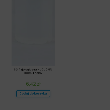
Sól fizjologiczna NaCL 0,9%
100ml Ecolav
6,42
zł
Dodaj do koszyka