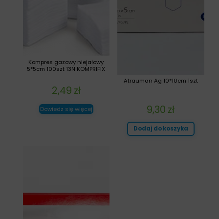
Kompres gazowy niejałowy
5*5cm 100szt 13N KOMPRIFIX
Atrauman Ag 10*10cm 1szt
2,49
zł
9,30
zł
Dowiedz się więcej
Dodaj do koszyka