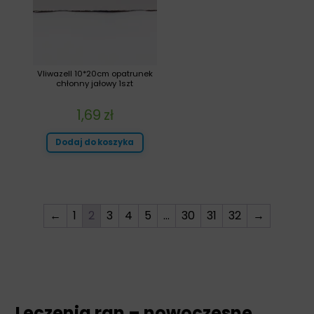
Vliwazell 10*20cm opatrunek
chłonny jałowy 1szt
1,69
zł
Dodaj do koszyka
←
1
2
3
4
5
…
30
31
32
→
Leczenia ran – nowoczesne