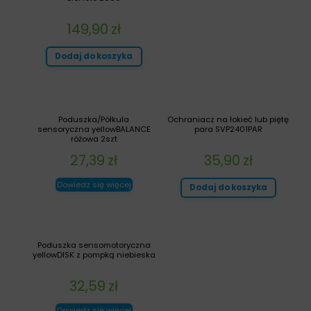
149,90
zł
Dodaj do koszyka
Poduszka/Półkula
Ochraniacz na łokieć lub piętę
sensoryczna yellowBALANCE
para SVP2401PAR
różowa 2szt
27,39
zł
35,90
zł
Dowiedz się więcej
Dodaj do koszyka
Poduszka sensomotoryczna
yellowDISK z pompką niebieska
32,59
zł
Dowiedz się więcej