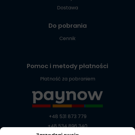
Dostawa
Do pobrania
Cennik
Pomoc i metody płatności
Płatność za pobraniem
+48 531 873 779
+48 534 896 340