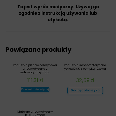
To jest wyrób medyczny. Używaj go
zgodnie z instrukcją używania lub
etykietą.
Powiązane produkty
Poduszka przeciwodleżynowa
Poduszka sensomotoryczna
pneumatyczna z
yellowDISK z pompką różowa
automatycznym za...
111,31
zł
32,59
zł
Dowiedz się więcej
Dodaj do koszyka
Materac pneumatyczny
BioFlote 2000