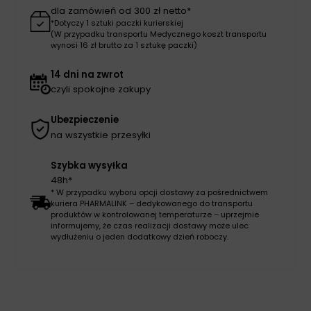
dla zamówień od 300 zł netto*
*Dotyczy 1 sztuki paczki kurierskiej
(W przypadku transportu Medycznego koszt transportu
wynosi 16 zł brutto za 1 sztukę paczki)
14 dni na zwrot
czyli spokojne zakupy
Ubezpieczenie
na wszystkie przesyłki
Szybka wysyłka
48h*
* W przypadku wyboru opcji dostawy za pośrednictwem
kuriera PHARMALINK – dedykowanego do transportu
produktów w kontrolowanej temperaturze – uprzejmie
informujemy, że czas realizacji dostawy może ulec
wydłużeniu o jeden dodatkowy dzień roboczy.