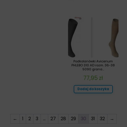
Podkolanówki Avicenum
PHLEBO 310 AD rozm. 36-38
5090 grana...
77,95
zł
Dodaj do koszyka
←
1
2
3
…
27
28
29
30
31
32
→