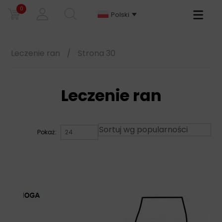
0
Primary
Polski
Menu
Leczenie ran
/
Strona 30
Leczenie ran
Pokaż: