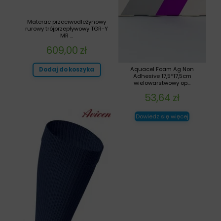
Materac przeciwodleżynowy
rurowy trójprzepływowy TGR-Y
MR ...
609,00
zł
Aquacel Foam Ag Non
Dodaj do koszyka
Adhesive 17,5*17,5cm
wielowarstwowy op...
53,64
zł
Dowiedz się więcej