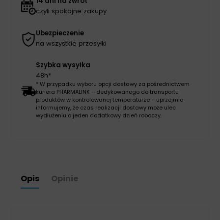
14 dni na zwrot
czyli spokojne zakupy
Ubezpieczenie
na wszystkie przesyłki
Szybka wysyłka
48h*
* W przypadku wyboru opcji dostawy za pośrednictwem
kuriera PHARMALINK – dedykowanego do transportu
produktów w kontrolowanej temperaturze – uprzejmie
informujemy, że czas realizacji dostawy może ulec
wydłużeniu o jeden dodatkowy dzień roboczy.
Opis
Opinie