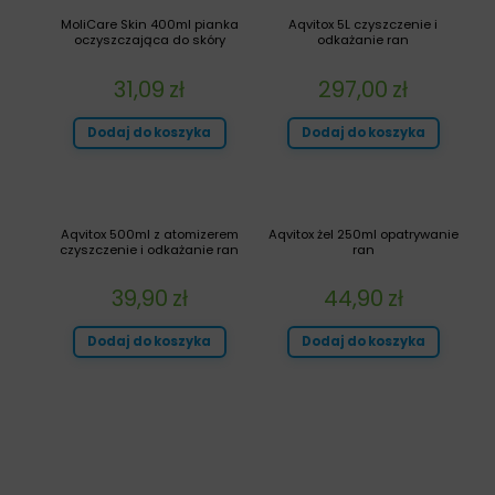
MoliCare Skin 400ml pianka
Aqvitox 5L czyszczenie i
oczyszczająca do skóry
odkażanie ran
31,09
zł
297,00
zł
Dodaj do koszyka
Dodaj do koszyka
Aqvitox 500ml z atomizerem
Aqvitox żel 250ml opatrywanie
czyszczenie i odkażanie ran
ran
39,90
zł
44,90
zł
Dodaj do koszyka
Dodaj do koszyka