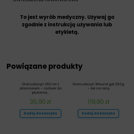
To jest wyrób medyczny. Używaj go
zgodnie z instrukcją używania lub
etykietą.
Powiązane produkty
Granudacyn 250 ml z
Granudacyn Wound gel 250g
atomizerem – roztwór do
– żel na rany
płukania...
35,90
zł
119,90
zł
Dodaj do koszyka
Dodaj do koszyka