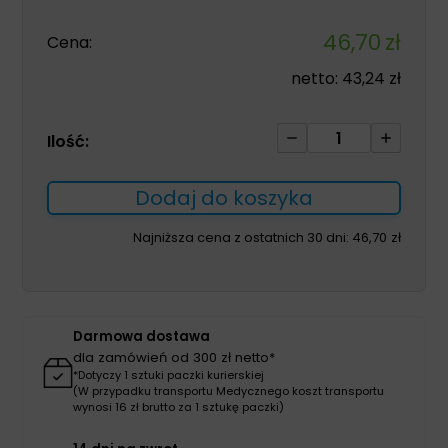
46,70
zł
Cena:
netto:
43,24
zł
ilość
Ilość:
Microdacyn60
Wound
Dodaj do koszyka
Care
250ml
Najniższa cena z ostatnich 30 dni:
46,70
zł
Darmowa dostawa
dla zamówień od 300 zł netto*
*Dotyczy 1 sztuki paczki kurierskiej
(W przypadku transportu Medycznego koszt transportu
wynosi 16 zł brutto za 1 sztukę paczki)