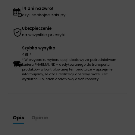
14 dni na zwrot
czyli spokojne zakupy
Ubezpieczenie
na wszystkie przesyłki
Szybka wysyłka
48h*
* W przypadku wyboru opcji dostawy za pośrednictwem
kuriera PHARMALINK – dedykowanego do transportu
produktów w kontrolowanej temperaturze – uprzejmie
informujemy, że czas realizacji dostawy może ulec
wydłużeniu o jeden dodatkowy dzień roboczy.
Opis
Opinie