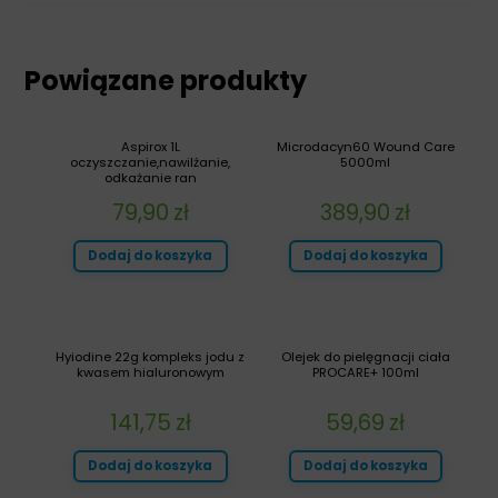
Powiązane produkty
Aspirox 1L
Microdacyn60 Wound Care
oczyszczanie,nawilżanie,
5000ml
odkażanie ran
79,90
zł
389,90
zł
Dodaj do koszyka
Dodaj do koszyka
Hyiodine 22g kompleks jodu z
Olejek do pielęgnacji ciała
kwasem hialuronowym
PROCARE+ 100ml
141,75
zł
59,69
zł
Dodaj do koszyka
Dodaj do koszyka