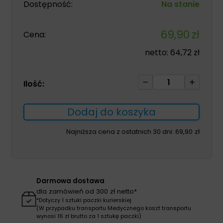
Dostępność:
Na stanie
69,90
zł
Cena:
netto:
64,72
zł
ilość
Ilość:
Farmactive
Silver
Dodaj do koszyka
Spray
125ml
Najniższa cena z ostatnich 30 dni:
69,90
zł
preparat
na
rany
ze
Darmowa dostawa
srebrem
dla zamówień od 300 zł netto*
*Dotyczy 1 sztuki paczki kurierskiej
(W przypadku transportu Medycznego koszt transportu
wynosi 16 zł brutto za 1 sztukę paczki)