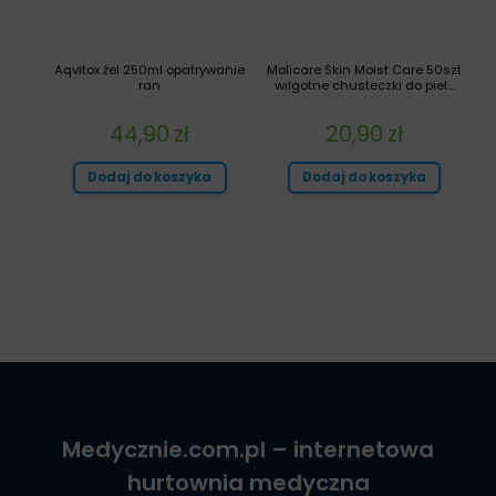
Aqvitox żel 250ml opatrywanie
Molicare Skin Moist Care 50szt
ran
wilgotne chusteczki do piel...
44,90
zł
20,90
zł
Dodaj do koszyka
Dodaj do koszyka
Medycznie.com.pl
– internetowa
hurtownia medyczna