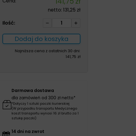
141,75
zł
Cena:
netto:
131,25
zł
ilość
Ilość:
Hyiodine
22g
Dodaj do koszyka
kompleks
jodu
Najniższa cena z ostatnich 30 dni:
141,75
zł
z
kwasem
hialuronowym
Darmowa dostawa
dla zamówień od 300 zł netto*
*Dotyczy 1 sztuki paczki kurierskiej
(W przypadku transportu Medycznego
koszt transportu wynosi 16 zł brutto za 1
sztukę paczki)
14 dni na zwrot