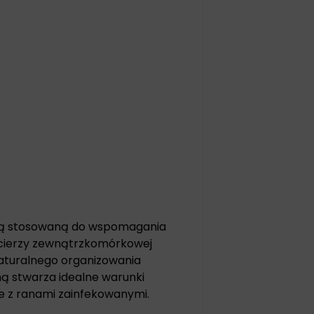
cją stosowaną do wspomagania
macierzy zewnątrzkomórkowej
naturalnego organizowania
ną stwarza idealne warunki
e z ranami zainfekowanymi.