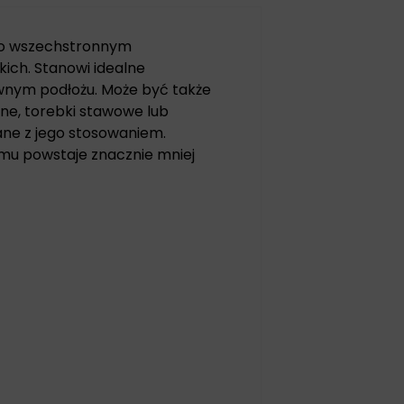
owo wszechstronnym
ich. Stanowi idealne
ównym podłożu. Może być także
tne, torebki stawowe lub
ane z jego stosowaniem.
emu powstaje znacznie mniej