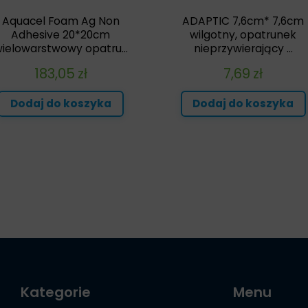
Aquacel Foam Ag Non
ADAPTIC 7,6cm* 7,6cm
Adhesive 20*20cm
wilgotny, opatrunek
ielowarstwowy opatru...
nieprzywierający ...
183,05
zł
7,69
zł
Dodaj do koszyka
Dodaj do koszyka
Kategorie
Menu