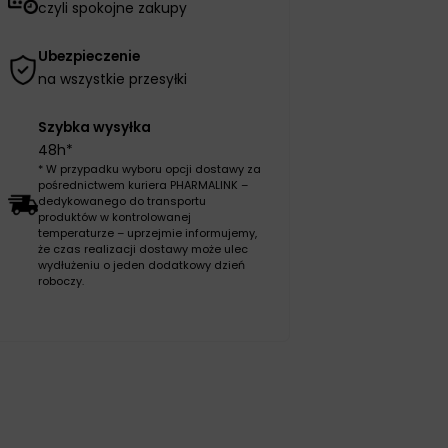
czyli spokojne zakupy
Ubezpieczenie
na wszystkie przesyłki
Szybka wysyłka
48h*
* W przypadku wyboru opcji dostawy za
pośrednictwem kuriera PHARMALINK –
dedykowanego do transportu
produktów w kontrolowanej
temperaturze – uprzejmie informujemy,
że czas realizacji dostawy może ulec
wydłużeniu o jeden dodatkowy dzień
roboczy.