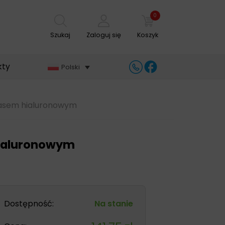
0
Szukaj
Zaloguj się
Koszyk
kty
Polski
wasem hialuronowym
hialuronowym
Dostępność:
Na stanie