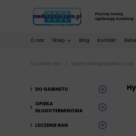
Poznaj naszą
aplikację mobilną:
O nas
Sklep
Blog
Kontakt
Refu
Leczenie ran
/
Opatrunki specjalistyczne
Hy
DO GABINETU
Dezynfekcja
OPIEKA
DŁUGOTERMINOWA
Narzędzi i sprzętu
Ginekologia
Materiały chłonne
LECZENIE RAN
Powierzchni
Kompresjoterapia