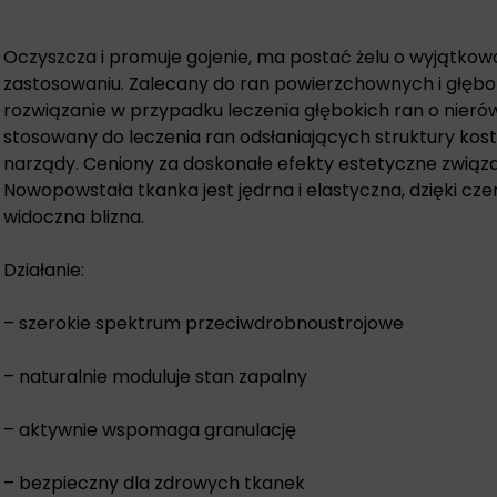
Oczyszcza i promuje gojenie, ma postać żelu o wyjątk
zastosowaniu. Zalecany do ran powierzchownych i głębok
rozwiązanie w przypadku leczenia głębokich ran o nier
stosowany do leczenia ran odsłaniających struktury kos
narządy. Ceniony za doskonałe efekty estetyczne związ
Nowopowstała tkanka jest jędrna i elastyczna, dzięki cz
widoczna blizna.
Działanie:
– szerokie spektrum przeciwdrobnoustrojowe
– naturalnie moduluje stan zapalny
– aktywnie wspomaga granulację
– bezpieczny dla zdrowych tkanek