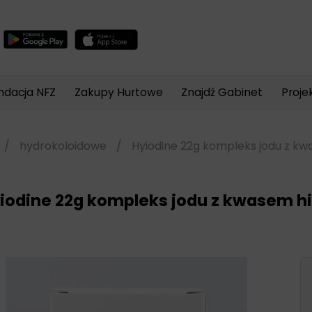
Wyszukiwarka
produktów
ndacja NFZ
Zakupy Hurtowe
Znajdź Gabinet
Proje
/
hydrokoloidowe
/
Hyiodine 22g kompleks jodu z k
iodine 22g kompleks jodu z kwasem 