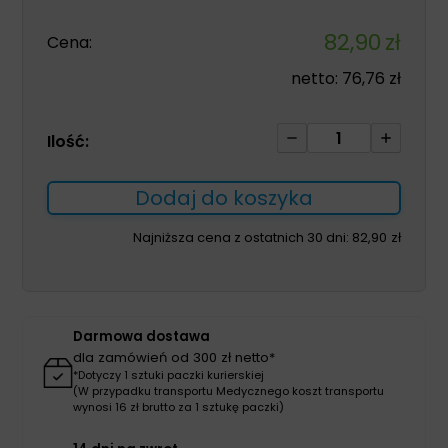
82,90
zł
Cena:
netto:
76,76
zł
ilość
Ilość:
Prontosan
płyn
Dodaj do koszyka
1L
Najniższa cena z ostatnich 30 dni:
82,90
zł
Darmowa dostawa
dla zamówień od 300 zł netto*
*Dotyczy 1 sztuki paczki kurierskiej
(W przypadku transportu Medycznego koszt transportu
wynosi 16 zł brutto za 1 sztukę paczki)