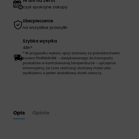
14 dni na zwrot
czyli spokojne zakupy
Ubezpieczenie
na wszystkie przesyłki
Szybka wysyłka
48h*
* W przypadku wyboru opcji dostawy za pośrednictwem
kuriera PHARMALINK – dedykowanego do transportu
produktów w kontrolowanej temperaturze – uprzejmie
informujemy, że czas realizacji dostawy może ulec
wydłużeniu o jeden dodatkowy dzień roboczy.
Opis
Opinie