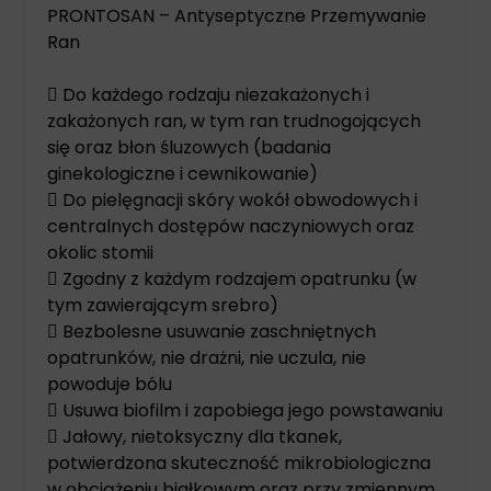
PRONTOSAN – Antyseptyczne Przemywanie
Ran
 Do każdego rodzaju niezakażonych i
zakażonych ran, w tym ran trudnogojących
się oraz błon śluzowych (badania
ginekologiczne i cewnikowanie)
 Do pielęgnacji skóry wokół obwodowych i
centralnych dostępów naczyniowych oraz
okolic stomii
 Zgodny z każdym rodzajem opatrunku (w
tym zawierającym srebro)
 Bezbolesne usuwanie zaschniętnych
opatrunków, nie drażni, nie uczula, nie
powoduje bólu
 Usuwa biofilm i zapobiega jego powstawaniu
 Jałowy, nietoksyczny dla tkanek,
potwierdzona skuteczność mikrobiologiczna
w obciążeniu białkowym oraz przy zmiennym