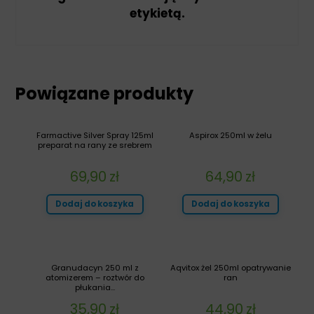
etykietą.
Powiązane produkty
Farmactive Silver Spray 125ml
Aspirox 250ml w żelu
preparat na rany ze srebrem
69,90
zł
64,90
zł
Dodaj do koszyka
Dodaj do koszyka
Granudacyn 250 ml z
Aqvitox żel 250ml opatrywanie
atomizerem – roztwór do
ran
płukania...
35,90
zł
44,90
zł