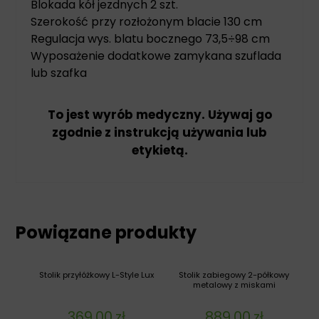
Blokada kół jezdnych 2 szt.
Szerokość przy rozłożonym blacie 130 cm
Regulacja wys. blatu bocznego 73,5÷98 cm
Wyposażenie dodatkowe zamykana szuflada
lub szafka
To jest wyrób medyczny. Używaj go
zgodnie z instrukcją używania lub
etykietą.
Powiązane produkty
Stolik przyłóżkowy L-Style Lux
Stolik zabiegowy 2-półkowy
metalowy z miskami
369,00
zł
889,00
zł