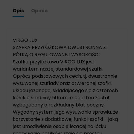
Opis
Opinie
VIRGO LUX
SZAFKA PRZYŁÓŻKOWA DWUSTRONNA Z
PÓŁKĄ O REGULOWANEJ WYSOKOŚCI.
Szafka przyłóżkowa VIRGO LUX jest
wariantem naszej standardowej szafki.
Oprócz podstawowych cech, tj. dwustronnie
wysuwanej szuflady oraz otwieranej szafki,
układu jezdnego, składającego się z czterech
kółek o średnicy 50mm, model ten został
wzbogacony o rozkładany blat boczny.
Wygodny system jego wysuwania sprawia, że
korzystanie z dodatkowej funkcji szafki – jaką
jest umożliwienie osobie leżącej na łóżku
spożywanie posiłków, staje się proste i