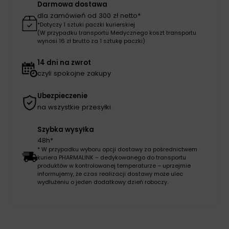
Darmowa dostawa
dla zamówień od 300 zł netto*
*Dotyczy 1 sztuki paczki kurierskiej
(W przypadku transportu Medycznego koszt transportu
wynosi 16 zł brutto za 1 sztukę paczki)
14 dni na zwrot
czyli spokojne zakupy
Ubezpieczenie
na wszystkie przesyłki
Szybka wysyłka
48h*
* W przypadku wyboru opcji dostawy za pośrednictwem
kuriera PHARMALINK – dedykowanego do transportu
produktów w kontrolowanej temperaturze – uprzejmie
informujemy, że czas realizacji dostawy może ulec
wydłużeniu o jeden dodatkowy dzień roboczy.