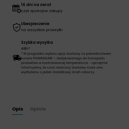
14 dni na zwrot
czyli spokojne zakupy
Ubezpieczenie
na wszystkie przesyłki
Szybka wysyłka
48h*
* W przypadku wyboru opcji dostawy za pośrednictwem
kuriera PHARMALINK – dedykowanego do transportu
produktów w kontrolowanej temperaturze – uprzejmie
informujemy, że czas realizacji dostawy może ulec
wydłużeniu o jeden dodatkowy dzień roboczy.
Opis
Opinie