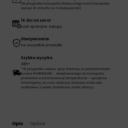
(W przypadku transportu Medycznego koszt transportu
wynosi 16 zł brutto za 1 sztukę paczki)
14 dni na zwrot
czyli spokojne zakupy
Ubezpieczenie
na wszystkie przesyłki
Szybka wysyłka
48h*
* W przypadku wyboru opcji dostawy za pośrednictwem
kuriera PHARMALINK – dedykowanego do transportu
produktów w kontrolowanej temperaturze – uprzejmie
informujemy, że czas realizacji dostawy może ulec
wydłużeniu o jeden dodatkowy dzień roboczy.
Opis
Opinie