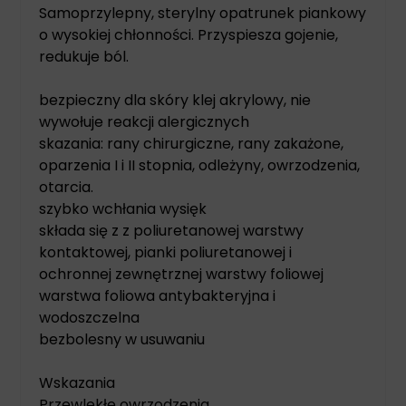
Samoprzylepny, sterylny opatrunek piankowy
o wysokiej chłonności. Przyspiesza gojenie,
redukuje ból.
bezpieczny dla skóry klej akrylowy, nie
wywołuje reakcji alergicznych
skazania: rany chirurgiczne, rany zakażone,
oparzenia I i II stopnia, odleżyny, owrzodzenia,
otarcia.
szybko wchłania wysięk
składa się z z poliuretanowej warstwy
kontaktowej, pianki poliuretanowej i
ochronnej zewnętrznej warstwy foliowej
warstwa foliowa antybakteryjna i
wodoszczelna
bezbolesny w usuwaniu
Wskazania
Przewlekłe owrzodzenia,