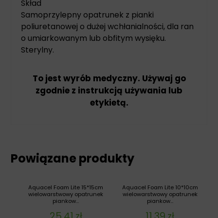
Skład
Samoprzylepny opatrunek z pianki
poliuretanowej o dużej wchłanialności, dla ran
o umiarkowanym lub obfitym wysięku.
Sterylny.
To jest wyrób medyczny. Używaj go
zgodnie z instrukcją używania lub
etykietą.
Powiązane produkty
Aquacel Foam Lite 15*15cm
Aquacel Foam Lite 10*10cm
wielowarstwowy opatrunek
wielowarstwowy opatrunek
piankow...
piankow...
25,41
zł
11,39
zł