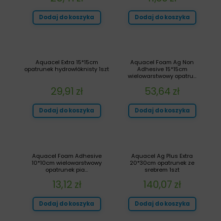
Dodaj do koszyka
Dodaj do koszyka
Aquacel Extra 15*15cm
Aquacel Foam Ag Non
opatrunek hydrowłóknisty 1szt
Adhesive 15*15cm
wielowarstwowy opatru...
29,91
zł
53,64
zł
Dodaj do koszyka
Dodaj do koszyka
Aquacel Foam Adhesive
Aquacel Ag Plus Extra
10*10cm wielowarstwowy
20*30cm opatrunek ze
opatrunek pia...
srebrem 1szt
13,12
zł
140,07
zł
Dodaj do koszyka
Dodaj do koszyka