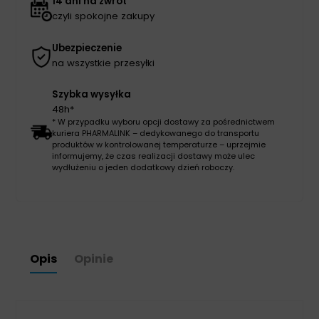
14 dni na zwrot
czyli spokojne zakupy
Ubezpieczenie
na wszystkie przesyłki
Szybka wysyłka
48h*
* W przypadku wyboru opcji dostawy za pośrednictwem
kuriera PHARMALINK – dedykowanego do transportu
produktów w kontrolowanej temperaturze – uprzejmie
informujemy, że czas realizacji dostawy może ulec
wydłużeniu o jeden dodatkowy dzień roboczy.
Opis
Opinie