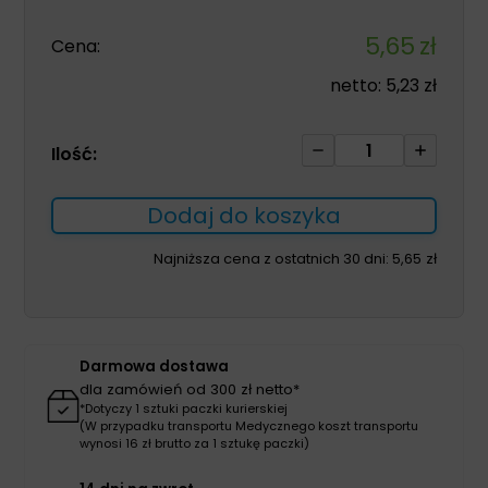
5,65
zł
Cena:
netto:
5,23
zł
ilość
Ilość:
Allevyn
Adhesive
Dodaj do koszyka
7,5*
7,5cm
Najniższa cena z ostatnich 30 dni:
5,65
zł
1szt
Darmowa dostawa
dla zamówień od 300 zł netto*
*Dotyczy 1 sztuki paczki kurierskiej
(W przypadku transportu Medycznego koszt transportu
wynosi 16 zł brutto za 1 sztukę paczki)