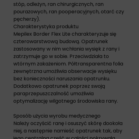
stóp, odleżyn, ran chirurgicznych, ran
pourazowych, ran pooperacyjnych, otarć czy
pęcherzy).
Charakterystyka produktu
Mepilex Border Flex Lite charakteryzuje się
czterowarstwową budową. Opatrunek
zastosowany w nim wchłania wysięk z rany i
zatrzymuje go w sobie. Przeciwdziała to
wtórnym zakażeniom. Półtransparentna folia
zewnętrzna umożliwia obserwacje wysięku
bez konieczności naruszania opatrunku.
Dodatkowo opatrunek poprzez swoją
paraprzepuszczalność umożliwia
optymalizację wilgotnego środowiska rany.
Sposób użycia wyrobu medycznego
Należy oczyścić ranę i osuszyć skórę dookoła
niej, a następnie namieść opatrunek tak, aby
jego centralna część w całości pokrywała