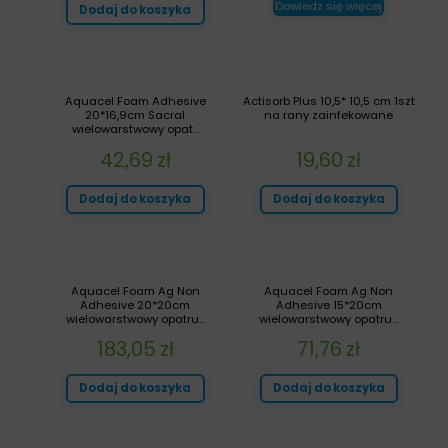
Dowiedz się więcej
Dodaj do koszyka
Aquacel Foam Adhesive
Actisorb Plus 10,5* 10,5 cm 1szt
20*16,9cm Sacral
na rany zainfekowane
wielowarstwowy opat...
42,69
zł
19,60
zł
Dodaj do koszyka
Dodaj do koszyka
Aquacel Foam Ag Non
Aquacel Foam Ag Non
Adhesive 20*20cm
Adhesive 15*20cm
wielowarstwowy opatru...
wielowarstwowy opatru...
183,05
zł
71,76
zł
Dodaj do koszyka
Dodaj do koszyka