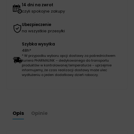
14 dni na zwrot
czyli spokojne zakupy
Ubezpieczenie
na wszystkie przesyłki
Szybka wysyłka
48h*
* W przypadku wyboru opcji dostawy za pośrednictwem
kuriera PHARMALINK – dedykowanego do transportu
produktów w kontrolowanej temperaturze – uprzejmie
informujemy, że czas realizacji dostawy może ulec
wydłużeniu o jeden dodatkowy dzień roboczy.
Opis
Opinie