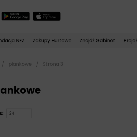
Wyszukiwarka
produktów
ndacja NFZ
Zakupy Hurtowe
Znajdź Gabinet
Proje
/
piankowe
/
Strona 3
iankowe
aż: