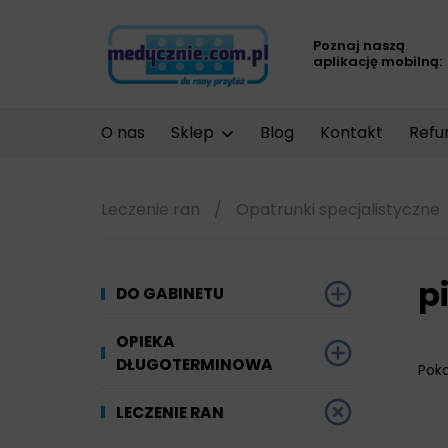
Poznaj naszą
aplikację mobilną:
O nas
Sklep
Blog
Kontakt
Refu
Leczenie ran
/
Opatrunki specjalistyczne
p
DO GABINETU
Dezynfekcja
OPIEKA
DŁUGOTERMINOWA
Pok
Narzędzi i sprzętu
Ginekologia
Materiały chłonne
LECZENIE RAN
Powierzchni
Kompresjoterapia