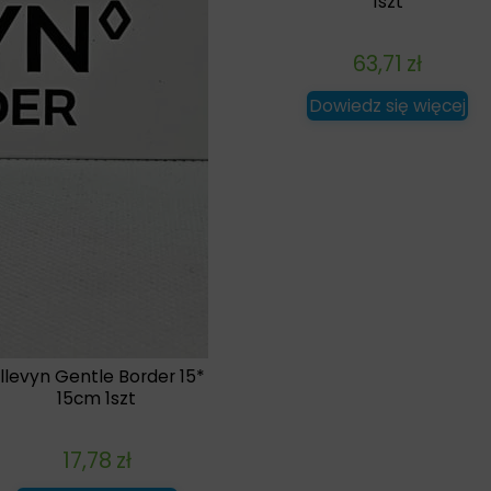
1szt
63,71
zł
Dowiedz się więcej
llevyn Gentle Border 15*
15cm 1szt
17,78
zł