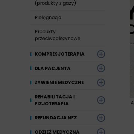
(produkty z gazy)
Pielęgnacja
Produkty
przeciwodleżynowe
KOMPRESJOTERAPIA
BANDAŻE
DLA PACJENTA
PODKOLANÓWKI
Art. pomocnicze
ŻYWIENIE MEDYCZNE
POŃCZOCHY
Kompresjoterapia
Choroby nerek
REHABILITACJA I
A
FIZJOTERAPIA
RAJSTOPY
Nietrzymanie moczu
Choroby układu
pokarmowego
Łóżka
REFUNDACJA NFZ
SKARPETY
Pielęgnacja
Cukrzyca
Masaż i regeneracja
Jak uzyskać
ODZIEŻ MEDYCZNA