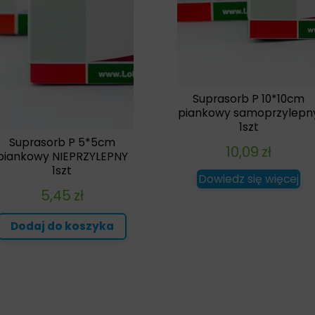
Suprasorb P 10*10cm
piankowy samoprzylepn
1szt
Suprasorb P 5*5cm
10,09
zł
piankowy NIEPRZYLEPNY
1szt
Dowiedz się więcej
5,45
zł
Dodaj do koszyka