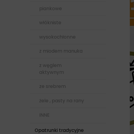
papiery do USG, EKG
Winylowe
piankowe
, żele
włókniste
plastry
wysokochłonne
podkłady, serwety
z miodem manuka
pojemniki
z węglem
siatki opatrunkowe
aktywnym
strzykawki
ze srebrem
środki czystości
żele , pasty na rany
TESTY
INNE
Opatrunki tradycyjne