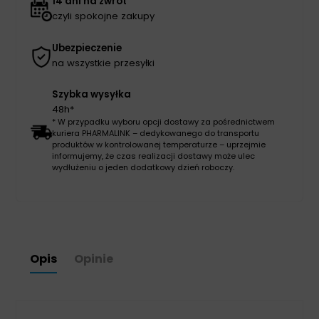
14 dni na zwrot
czyli spokojne zakupy
Ubezpieczenie
na wszystkie przesyłki
Szybka wysyłka
48h*
* W przypadku wyboru opcji dostawy za pośrednictwem
kuriera PHARMALINK – dedykowanego do transportu
produktów w kontrolowanej temperaturze – uprzejmie
informujemy, że czas realizacji dostawy może ulec
wydłużeniu o jeden dodatkowy dzień roboczy.
Opis
Opinie