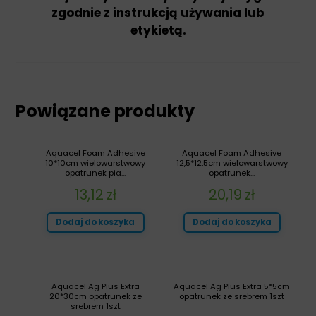
zgodnie z instrukcją używania lub
etykietą.
Powiązane produkty
Aquacel Foam Adhesive
Aquacel Foam Adhesive
10*10cm wielowarstwowy
12,5*12,5cm wielowarstwowy
opatrunek pia...
opatrunek...
13,12
zł
20,19
zł
Dodaj do koszyka
Dodaj do koszyka
Aquacel Ag Plus Extra
Aquacel Ag Plus Extra 5*5cm
20*30cm opatrunek ze
opatrunek ze srebrem 1szt
srebrem 1szt