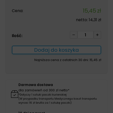
15,45
zł
Cena:
netto:
14,31
zł
ilość
Ilość:
Mepilex
10cm*
Dodaj do koszyka
10cm
1szt
Najniższa cena z ostatnich 30 dni:
15,45
zł
Darmowa dostawa
dla zamówień od 300 zł netto*
*Dotyczy 1 sztuki paczki kurierskiej
(W przypadku transportu Medycznego koszt transportu
wynosi 16 zł brutto za 1 sztukę paczki)