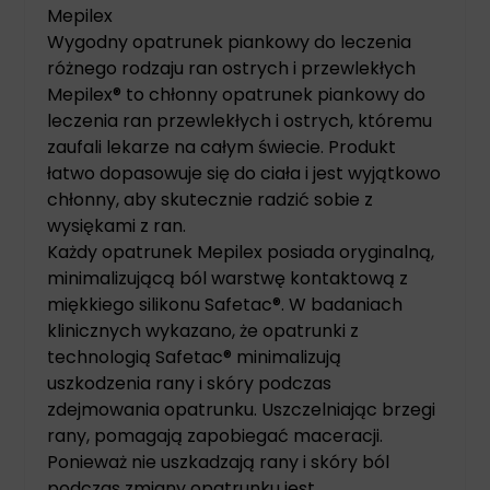
Mepilex
Wygodny opatrunek piankowy do leczenia
różnego rodzaju ran ostrych i przewlekłych
Mepilex® to chłonny opatrunek piankowy do
leczenia ran przewlekłych i ostrych, któremu
zaufali lekarze na całym świecie. Produkt
łatwo dopasowuje się do ciała i jest wyjątkowo
chłonny, aby skutecznie radzić sobie z
wysiękami z ran.
Każdy opatrunek Mepilex posiada oryginalną,
minimalizującą ból warstwę kontaktową z
miękkiego silikonu Safetac®. W badaniach
klinicznych wykazano, że opatrunki z
technologią Safetac® minimalizują
uszkodzenia rany i skóry podczas
zdejmowania opatrunku. Uszczelniając brzegi
rany, pomagają zapobiegać maceracji.
Ponieważ nie uszkadzają rany i skóry ból
podczas zmiany opatrunku jest