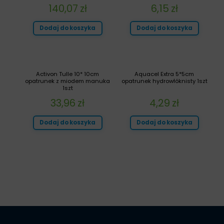
140,07
zł
6,15
zł
Dodaj do koszyka
Dodaj do koszyka
Activon Tulle 10* 10cm
Aquacel Extra 5*5cm
opatrunek z miodem manuka
opatrunek hydrowłóknisty 1szt
1szt
33,96
zł
4,29
zł
Dodaj do koszyka
Dodaj do koszyka