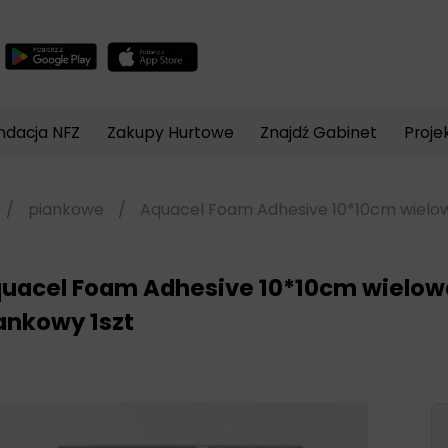
Wyszukiwarka
produktów
ndacja NFZ
Zakupy Hurtowe
Znajdź Gabinet
Proje
/
piankowe
/
Aquacel Foam Adhesive 10*10cm wielo
uacel Foam Adhesive 10*10cm wielo
ankowy 1szt