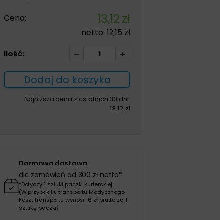
13,12
zł
Cena:
netto:
12,15
zł
ilość
Ilość:
Aquacel
Foam
Dodaj do koszyka
Adhesive
10*10cm
Najniższa cena z ostatnich 30 dni:
13,12
zł
wielowarstwowy
opatrunek
piankowy
1szt
Darmowa dostawa
dla zamówień od 300 zł netto*
*Dotyczy 1 sztuki paczki kurierskiej
(W przypadku transportu Medycznego
koszt transportu wynosi 16 zł brutto za 1
sztukę paczki)