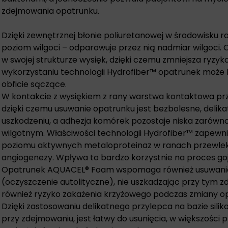
zdejmowania opatrunku.
Dzięki zewnętrznej błonie poliuretanowej w środowisku 
poziom wilgoci – odparowuje przez nią nadmiar wilgoci. 
w swojej strukturze wysięk, dzięki czemu zmniejsza ryzyko
wykorzystaniu technologii Hydrofiber™ opatrunek może
obficie sączące.
W kontakcie z wysiękiem z rany warstwa kontaktowa prz
dzięki czemu usuwanie opatrunku jest bezbolesne, delikat
uszkodzeniu, a adhezja komórek pozostaje niska zarówno
wilgotnym. Właściwości technologii Hydrofiber™ zapewn
poziomu aktywnych metaloproteinaz w ranach przewlek
angiogenezy. Wpływa to bardzo korzystnie na proces goje
Opatrunek AQUACEL® Foam wspomaga również usuwanie 
(oczyszczenie autolityczne), nie uszkadzając przy tym 
również ryzyko zakażenia krzyżowego podczas zmiany o
Dzięki zastosowaniu delikatnego przylepca na bazie sili
przy zdejmowaniu, jest łatwy do usunięcia, w większości