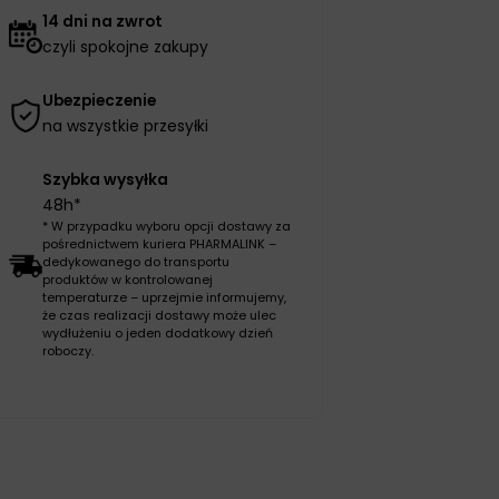
14 dni na zwrot
czyli spokojne zakupy
Ubezpieczenie
na wszystkie przesyłki
Szybka wysyłka
48h*
* W przypadku wyboru opcji dostawy za
pośrednictwem kuriera PHARMALINK –
dedykowanego do transportu
produktów w kontrolowanej
temperaturze – uprzejmie informujemy,
że czas realizacji dostawy może ulec
wydłużeniu o jeden dodatkowy dzień
roboczy.