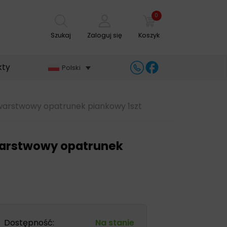
0
Szukaj
Zaloguj się
Koszyk
kty
Polski
warstwowy opatrunek piankowy 1szt
warstwowy opatrunek
Dostępność:
Na stanie