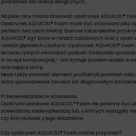
podrażnień ani reakcji alergicznych.
Na jakie rany można stosować opatrunek AQUACEL® Fo
Opatrunek AQUACEL® Foam może być stosowany jako o
płytkich, bez cech infekcji. Stanowi także idealne przyk
AQUACEL® Ag+ Extra w ranach zakażonych oraz z opatr
ranach głębokich czystych. Opatrunek AQUACEL® Foam 
leczeniu żylnych owrzodzeń podudzi. Doskonale sprawd
w terapii kompresyjnej – zatrzymuje bowiem wysięk w swo
otaczającą skórę.
Może także stanowić element profilaktyki powikłań takic
skóry spowodowane tarciem lub długotrwałym kontaktem
Przeciwwskazania w stosowaniu
Opatrunki piankowe AQUACEL™Foam nie powinny być uż
stwierdzoną nadwrażliwością lub, u których wystąpiły re
czy którykolwiek z jego składników.
Czy opatrunek AQUACEL® Foam można przycinać?