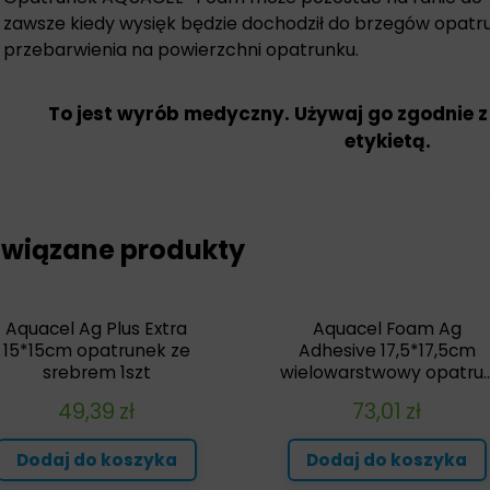
zawsze kiedy wysięk będzie dochodził do brzegów opatru
przebarwienia na powierzchni opatrunku.
To jest wyrób medyczny. Używaj go zgodnie z
etykietą.
wiązane produkty
Aquacel Ag Plus Extra
Aquacel Foam Ag
15*15cm opatrunek ze
Adhesive 17,5*17,5cm
srebrem 1szt
wielowarstwowy opatru..
49,39
zł
73,01
zł
Dodaj do koszyka
Dodaj do koszyka