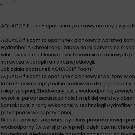
AQUACEL® Foam – opatrunek piankowy na rany z wysię
AQUACEL® Foam to opatrunek piankowy z warstwą kont
Hydrofiber™. Chroni ranę i zapewnia jej optymalne środow
właściwościom chłonnym i zastosowaniu silikonowych pr
sprawdza w terapii ran o różnej etiologii.
Jak działa opatrunek AQUACEL® Foam?
AQUACEL® Foam to opatrunek piankowy stworzony w opar
która zapewnia optymalne środowisko dla gojenia rany. D
i nieprzylepnej. Zbudowany jest z wodoodpornej zewnętr
wysokiej paroprzepuszczalności, miękkiej warstwy absor
kontaktowej z raną wykonanej w technologii Hydrofiber™
przylepca w wersji przylepnej.
Budowa zewnętrznej warstwy błony poliuretanowej sprawi
wodoodporny (w wersji przylepnej), dzięki czemu chroni 
bakteriami, a jednocześnie pozwala pacjentowi na mycie