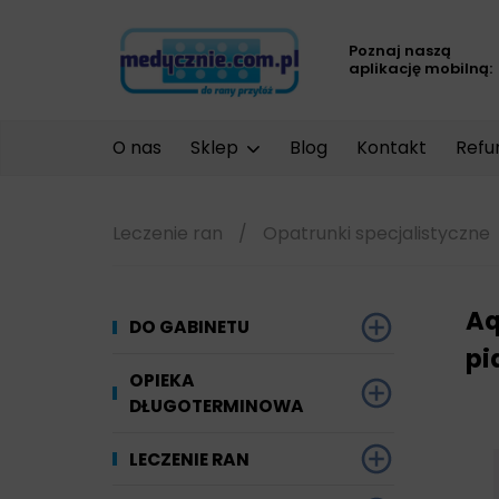
Poznaj naszą
aplikację mobilną:
O nas
Sklep
Blog
Kontakt
Refu
Leczenie ran
/
Opatrunki specjalistyczne
Aq
DO GABINETU
pi
Dezynfekcja
OPIEKA
DŁUGOTERMINOWA
Narzędzi i sprzętu
Ginekologia
Materiały chłonne
LECZENIE RAN
Powierzchni
Kompresjoterapia