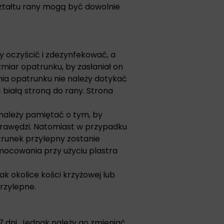
ztałtu rany mogą być dowolnie
 oczyścić i zdezynfekować, a
miar opatrunku, by zasłaniał on
nia opatrunku nie należy dotykać
ć białą stroną do rany. Strona
należy pamiętać o tym, by
krawędzi. Natomiast w przypadku
trunek przylepny zostanie
mocowania przy użyciu plastra
 okolice kości krzyżowej lub
rzylepne.
dni. Jednak należy go zmieniać