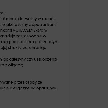
am?
patrunek pierwotny w ranach
rycie jako wtórny z opatrunkami
unkami AQUACEL® Extra w
znajduje zastosowanie w
za się pod uciskiem potrzebnym
jej strukturze, chroniąc
h jak odleżyny czy uszkodzenia
 z wilgocią.
ywane przez osoby ze
akcje alergiczne na opatrunek