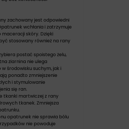
rany zachowany jest odpowiedni
Opatrunek wchłania i zatrzymuje
 maceracji skóry. Dzięki
 być stosowany również na rany
ybiera postać spoistego żelu,
na ziarnina nie ulega
 w środowisku suchym, jak i
iają ponadto zmniejszenie
łych i stymulowanie
nia się ran.
tkanki martwiczej z rany
zdrowych tkanek. Zmniejsza
patrunku.
konu opatrunek nie sprawia bólu
 przypadków nie powoduje