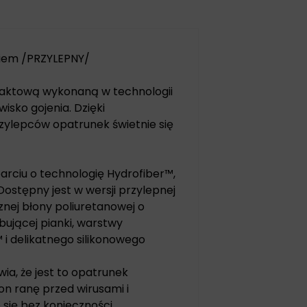
kiem /PRZYLEPNY/
aktową wykonaną w technologii
isko gojenia. Dzięki
zylepców opatrunek świetnie się
ciu o technologię Hydrofiber™,
ostępny jest w wersji przylepnej
znej błony poliuretanowej o
bującej pianki, warstwy
 i delikatnego silikonowego
a, że jest to opatrunek
on ranę przed wirusami i
 się bez konieczności