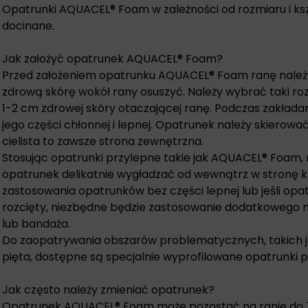
Opatrunki AQUACEL® Foam w zależności od rozmiaru i ks
docinane.
Jak założyć opatrunek AQUACEL® Foam?
Przed założeniem opatrunku AQUACEL® Foam ranę należy
zdrową skórę wokół rany osuszyć. Należy wybrać taki roz
1-2 cm zdrowej skóry otaczającej ranę. Podczas zakłada
jego części chłonnej i lepnej. Opatrunek należy skierowa
cielista to zawsze strona zewnętrzna.
Stosując opatrunki przylepne takie jak AQUACEL® Foam, 
opatrunek delikatnie wygładzać od wewnątrz w stronę 
zastosowania opatrunków bez części lepnej lub jeśli opa
rozcięty, niezbędne będzie zastosowanie dodatkowego 
lub bandaża.
Do zaopatrywania obszarów problematycznych, takich jak
pięta, dostępne są specjalnie wyprofilowane opatrunki p
Jak często należy zmieniać opatrunek?
Opatrunek AQUACEL® Foam może pozostać na ranie do 7 