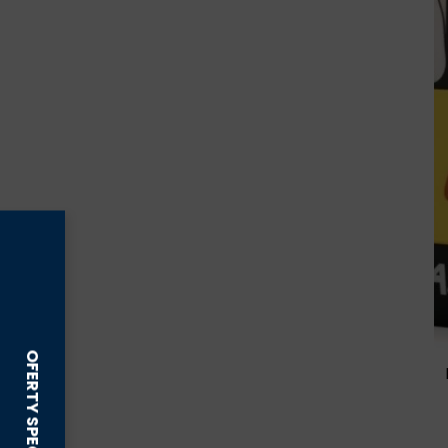
żele , pasty na rany
INNE