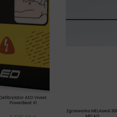
Defibrylator AED Vivest
PowerBeat X1
Zgrzewarka MELAseal 30
MELAG