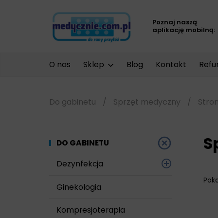
Poznaj naszą
aplikację mobilną:
O nas
Sklep
Blog
Kontakt
Refu
Do gabinetu
/
Sprzęt medyczny
/
Stron
S
DO GABINETU
Dezynfekcja
Pok
Narzędzi i sprzętu
Ginekologia
Powierzchni
Kompresjoterapia