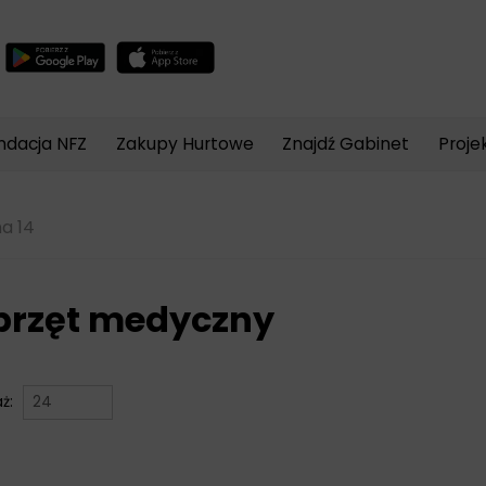
Wyszukiwarka
produktów
ndacja NFZ
Zakupy Hurtowe
Znajdź Gabinet
Proje
a 14
przęt medyczny
aż: