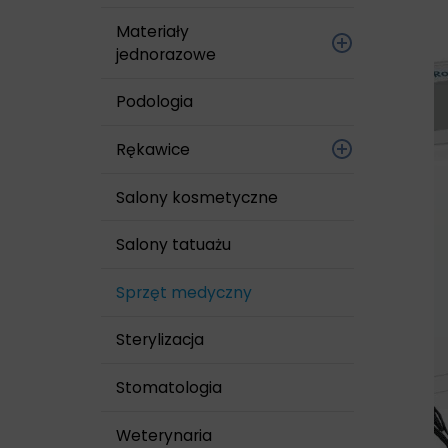
Skóry i rąk
Materiały
jednorazowe
cewniki, zgłębniki,
Podologia
kanki
Rękawice
igły
Foliowe
Salony kosmetyczne
kaniule
Lateksowe
Salony tatuażu
maski
bezpudrowe
Sprzęt medyczny
nici chirurgiczne
Lateksowe
pudrowane
Sterylizacja
opaski
Nitrylowe
Stomatologia
opatrunki z
wkładem chłonnym
Sterylne
Weterynaria