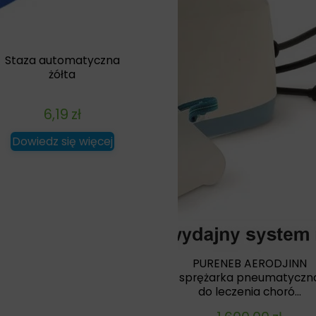
Staza automatyczna
żółta
6,19
zł
Dowiedz się więcej
PURENEB AERODJINN
sprężarka pneumatyczn
do leczenia choró...