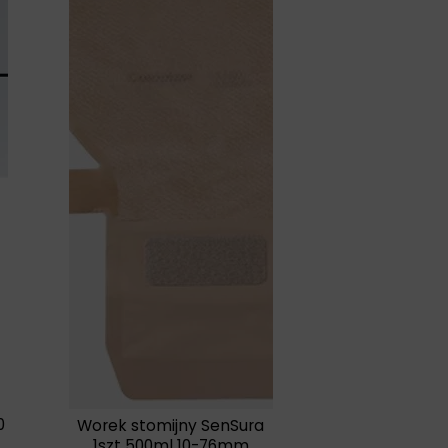
0
Worek stomijny SenSura
1szt 500ml 10-76mm