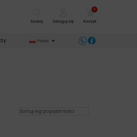
0
Szukaj
Zaloguj się
Koszyk
kty
Polski