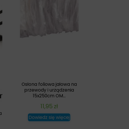
Osłona foliowa jałowa na
przewody i urządzenia
15x250cm OM...
11,95
zł
a
Dowiedz się więcej