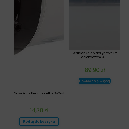
Wanienka do dezynfekcji z
ociekaczem 3,5L
89,90
zł
Dowiedz się więcej
Nawilżacz tlenu butelka 350ml
14,70
zł
Dodaj do koszyka