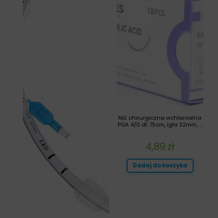
Nić chirurgiczna wchłanialna
PGA 4/0 dł. 75cm, igła 22mm, ...
4,89
zł
Dodaj do koszyka