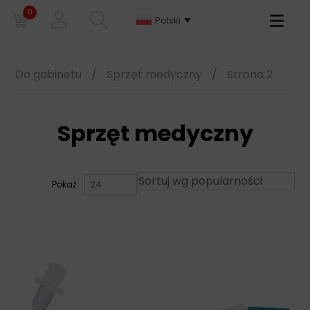
0
Primary
Polski
Menu
Do gabinetu
/
Sprzęt medyczny
/
Strona 2
Sprzęt medyczny
Pokaż: