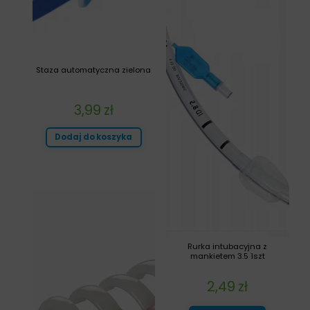
Staza automatyczna zielona
3,99
zł
Dodaj do koszyka
Rurka intubacyjna z
mankietem 3.5 1szt
2,49
zł