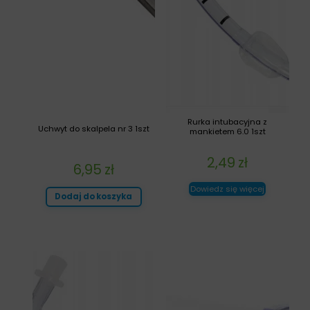
Rurka intubacyjna z
Uchwyt do skalpela nr 3 1szt
mankietem 6.0 1szt
2,49
zł
6,95
zł
Dowiedz się więcej
Dodaj do koszyka