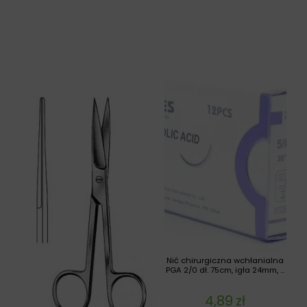
Nić chirurgiczna wchłanialna
PGA 2/0 dł. 75cm, igła 24mm, ...
4,89
zł