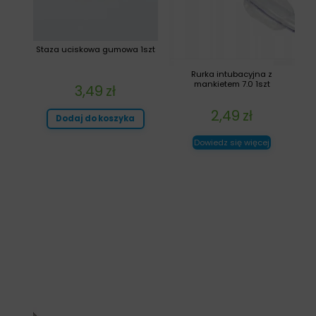
Staza uciskowa gumowa 1szt
Rurka intubacyjna z
mankietem 7.0 1szt
3,49
zł
2,49
zł
Dodaj do koszyka
Dowiedz się więcej