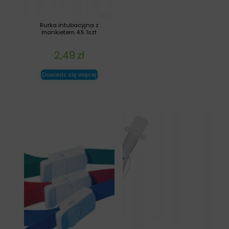
Rurka intubacyjna z
mankietem 4.5 1szt
2,49
zł
Dowiedz się więcej