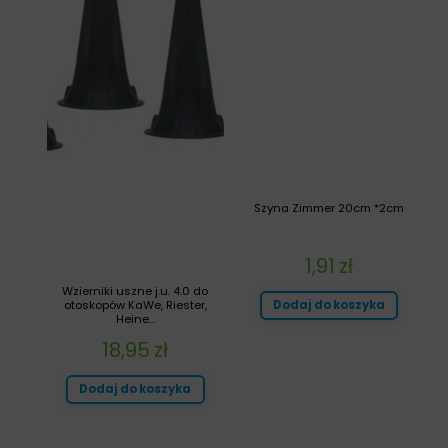
Szyna Zimmer 20cm *2cm
1,91
zł
Wzierniki uszne j.u. 4.0 do
otoskopów KaWe, Riester,
Dodaj do koszyka
Heine...
18,95
zł
Dodaj do koszyka