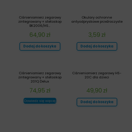
Ciśnieniomierz zegarowy
Okulary ochronne
zintegrowany + stetoskop
antyodpryskowe przeźroczyste
BK2006/HS...
64,90
zł
3,59
zł
Dodaj do koszyka
Dodaj do koszyka
Ciśnieniomierz zegarowy
Ciśnieniomierz zegarowy HS-
zintegrowany + stetoskop
20C dla dzieci
201Q Delux
74,95
zł
49,90
zł
Dowiedz się więcej
Dodaj do koszyka