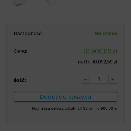
Dostępność:
Na stanie
10.900,00
zł
Cena:
netto:
10.092,59
zł
ilość
Ilość:
Koncentrator
tlenu
Dodaj do koszyka
Inogen
Rove
Najniższa cena z ostatnich 30 dni:
10.900,00
zł
4