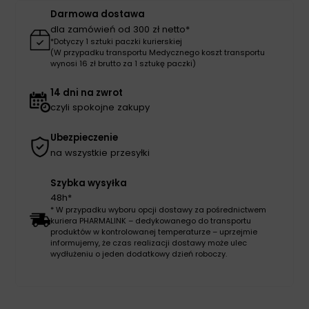
Darmowa dostawa
dla zamówień od 300 zł netto*
*Dotyczy 1 sztuki paczki kurierskiej
(W przypadku transportu Medycznego koszt transportu
wynosi 16 zł brutto za 1 sztukę paczki)
14 dni na zwrot
czyli spokojne zakupy
Ubezpieczenie
na wszystkie przesyłki
Szybka wysyłka
48h*
* W przypadku wyboru opcji dostawy za pośrednictwem
kuriera PHARMALINK – dedykowanego do transportu
produktów w kontrolowanej temperaturze – uprzejmie
informujemy, że czas realizacji dostawy może ulec
wydłużeniu o jeden dodatkowy dzień roboczy.