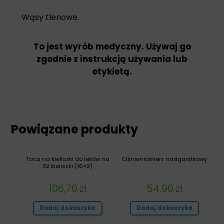
Wąsy tlenowe.
To jest wyrób medyczny. Używaj go
zgodnie z instrukcją używania lub
etykietą.
Powiązane produkty
Taca na kieliszki do leków na
Ciśnieniomierz nadgarstkowy
32 kieliszki (16×2)
106,70
zł
54,90
zł
Dodaj do koszyka
Dodaj do koszyka