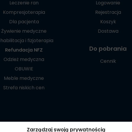
Leczenie ran
Logowanie
Kompresjoterapia
Rejestracja
Dla pacjenta
Koszyk
Żywienie medyczne
Dostawa
habilitacja i fizjoterapia
Do pobrania
Refundacja NFZ
Odzież medyczna
Cennik
OBUWIE
Meble medyczne
Strefa niskich cen
Poznaj naszą
Zarządzaj swoją prywatnością