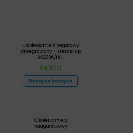
y
Ciśnieniomierz zegarowy
m
zintegrowany + stetoskop
BK2006/HS...
64,90
zł
Dodaj do koszyka
e
Ciśnieniomierz
nadgarstkowy