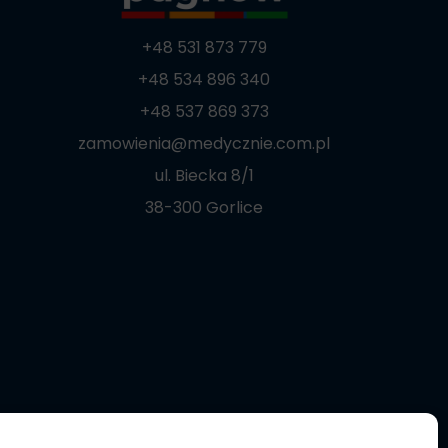
+48 531 873 779
+48 534 896 340
+48 537 869 373
zamowienia@medycznie.com.pl
ul. Biecka 8/1
38-300 Gorlice