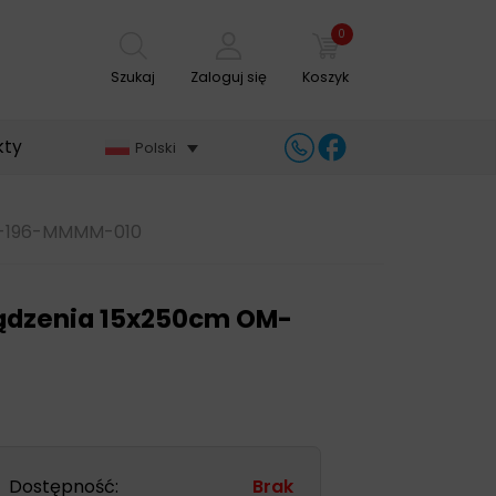
0
Szukaj
Zaloguj się
Koszyk
kty
Polski
OM-196-MMMM-010
rządzenia 15x250cm OM-
Dostępność:
Brak