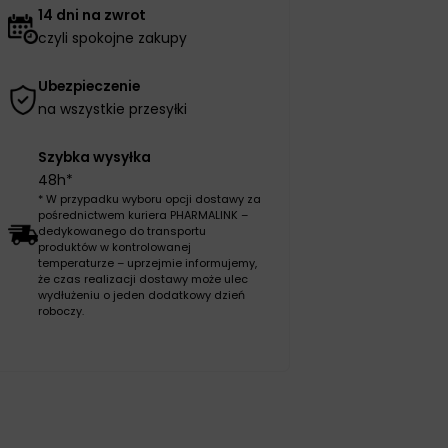
14 dni na zwrot
czyli spokojne zakupy
Ubezpieczenie
na wszystkie przesyłki
Szybka wysyłka
48h*
* W przypadku wyboru opcji dostawy za
pośrednictwem kuriera PHARMALINK –
dedykowanego do transportu
produktów w kontrolowanej
temperaturze – uprzejmie informujemy,
że czas realizacji dostawy może ulec
wydłużeniu o jeden dodatkowy dzień
roboczy.