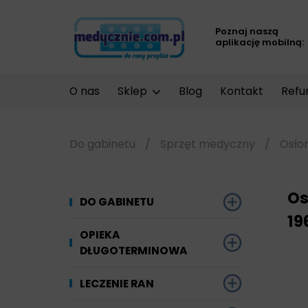
Poznaj naszą
aplikację mobilną:
O nas
Sklep
Blog
Kontakt
Refu
Do gabinetu
/
Sprzęt medyczny
/
Osłon
Os
DO GABINETU
1
Dezynfekcja
OPIEKA
DŁUGOTERMINOWA
Narzędzi i sprzętu
Ginekologia
Materiały chłonne
LECZENIE RAN
Powierzchni
Kompresjoterapia