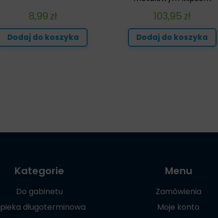
8,99
zł
103,95
zł
Dodaj do koszyka
Dodaj do koszyka
Kategorie
Menu
Do gabinetu
Zamówienia
pieka długoterminowa
Moje konto