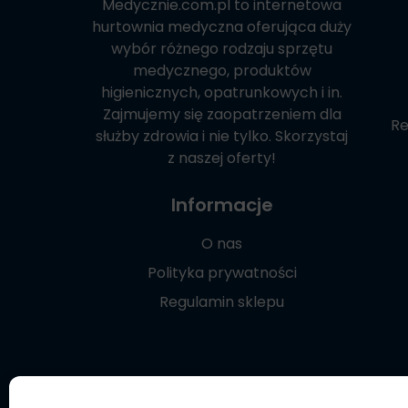
Medycznie.com.pl
to internetowa
hurtownia medyczna oferująca duży
wybór różnego rodzaju sprzętu
medycznego, produktów
higienicznych, opatrunkowych i in.
Zajmujemy się zaopatrzeniem dla
Re
służby zdrowia i nie tylko. Skorzystaj
z naszej oferty!
Informacje
O nas
Polityka prywatności
Regulamin sklepu