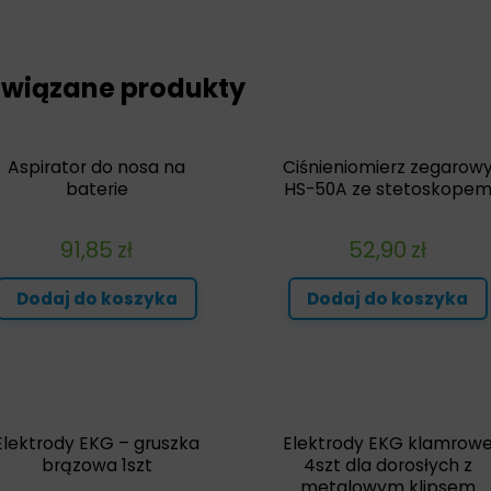
wiązane produkty
Aspirator do nosa na
Ciśnieniomierz zegarow
baterie
HS-50A ze stetoskope
91,85
zł
52,90
zł
Dodaj do koszyka
Dodaj do koszyka
Elektrody EKG – gruszka
Elektrody EKG klamrow
brązowa 1szt
4szt dla dorosłych z
metalowym klipsem