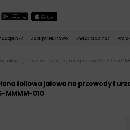
Wyszukiwarka
produktów
ndacja NFZ
Zakupy Hurtowe
Znajdź Gabinet
Proje
a foliowa jałowa na przewody i urządzenia 15x250cm 
łona foliowa jałowa na przewody i u
96-MMMM-010