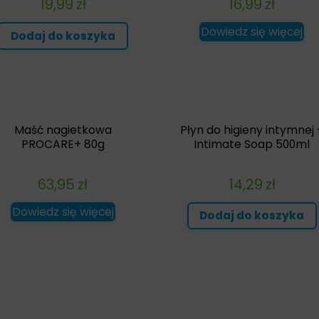
19,99
zł
16,99
zł
Dowiedz się więcej
Dodaj do koszyka
Maść nagietkowa
Płyn do higieny intymnej 
PROCARE+ 80g
Intimate Soap 500ml
63,95
zł
14,29
zł
Dowiedz się więcej
Dodaj do koszyka