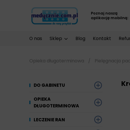
Poznaj naszą
aplikację mobilną:
O nas
Sklep
Blog
Kontakt
Refu
Opieka długoterminowa
/
Pielęgnacja pa
Kr
DO GABINETU
Dezynfekcja
OPIEKA
DŁUGOTERMINOWA
Narzędzi i sprzętu
Ginekologia
Materiały chłonne
LECZENIE RAN
Powierzchni
Kompresjoterapia