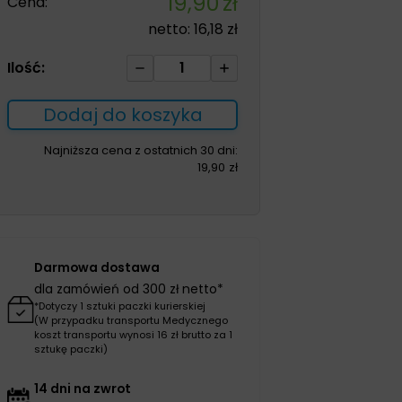
19,90
zł
Cena:
netto:
16,18
zł
ilość
Ilość:
Krem
ochronny
Dodaj do koszyka
z
argininą
Najniższa cena z ostatnich 30 dni:
19,90
zł
SENI
CARE
200ml
Darmowa dostawa
dla zamówień od 300 zł netto*
*Dotyczy 1 sztuki paczki kurierskiej
(W przypadku transportu Medycznego
koszt transportu wynosi 16 zł brutto za 1
sztukę paczki)
14 dni na zwrot