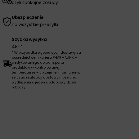
czyli spokojne zakupy
Ubezpieczenie
na wszystkie przesyłki
Szybka wysyłka
48h*
* W przypadku wyboru opcji dostawy za
pośrednictwem kuriera PHARMALINK –
dedykowanego do transportu
produktów w kontrolowanej
temperaturze – uprzejmie informujemy,
że czas realizacji dostawy może ulec
wydłużeniu o jeden dodatkowy dzień
roboczy.