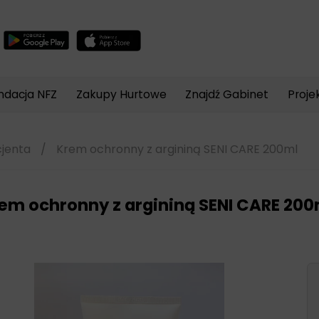
Wyszukiwarka
produktów
ndacja NFZ
Zakupy Hurtowe
Znajdź Gabinet
Proje
cjenta
/
Krem ochronny z argininą SENI CARE 200ml
em ochronny z argininą SENI CARE 200