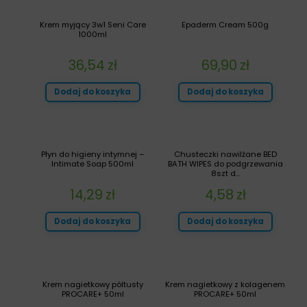
Krem myjący 3w1 Seni Care
Epaderm Cream 500g
1000ml
36,54
zł
69,90
zł
Dodaj do koszyka
Dodaj do koszyka
Płyn do higieny intymnej –
Chusteczki nawilżane BED
Intimate Soap 500ml
BATH WIPES do podgrzewania
8szt d...
14,29
zł
4,58
zł
Dodaj do koszyka
Dodaj do koszyka
Krem nagietkowy póltusty
Krem nagietkowy z kolagenem
PROCARE+ 50ml
PROCARE+ 50ml