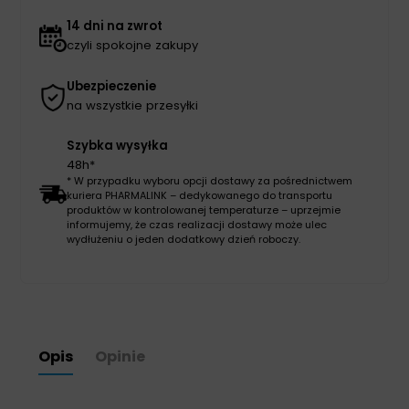
14 dni na zwrot
czyli spokojne zakupy
Ubezpieczenie
na wszystkie przesyłki
Szybka wysyłka
48h*
* W przypadku wyboru opcji dostawy za pośrednictwem
kuriera PHARMALINK – dedykowanego do transportu
produktów w kontrolowanej temperaturze – uprzejmie
informujemy, że czas realizacji dostawy może ulec
wydłużeniu o jeden dodatkowy dzień roboczy.
Opis
Opinie