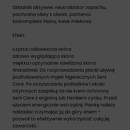
Składniki aktywne: neutralizator zapachu,
pochodna oliwy z oliwek, pantenol,
biokompleks lniany, kwas mlekowy
Efekt:
czysta i odświeżona skóra
zdrowo wyglądająca skóra
miękka i optymalnie nawilżona skóra
Wskazówki: Do rozprowadzania pianki używaj
podfoliowanych myjek higienicznych Seni
Care. Po oczyszczaniu pośladków i okolic
intymnych zaaplikuj na nie krem ochronny
Seni Care z argininą lub tlenkiem cynku. Przed
użyciem energicznie wstrząśnij. Piankę należy
nakładać trzymając ją do góry dnem –
pozwoli to efektywnie wykorzystać całą jej
zawartość.