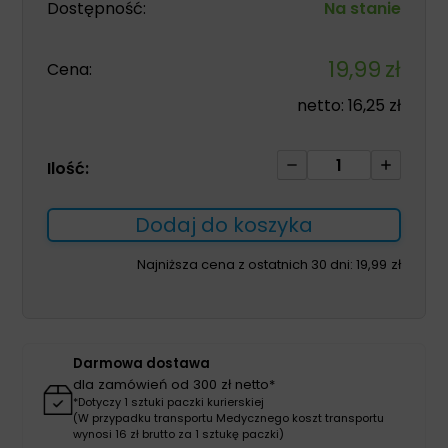
Dostępność:
Na stanie
19,99
zł
Cena:
netto:
16,25
zł
ilość
Ilość:
Pianka
myjąco-
Dodaj do koszyka
dezynfekująca
SENI-
Najniższa cena z ostatnich 30 dni:
19,99
zł
CARE
500ml
Darmowa dostawa
dla zamówień od 300 zł netto*
*Dotyczy 1 sztuki paczki kurierskiej
(W przypadku transportu Medycznego koszt transportu
wynosi 16 zł brutto za 1 sztukę paczki)