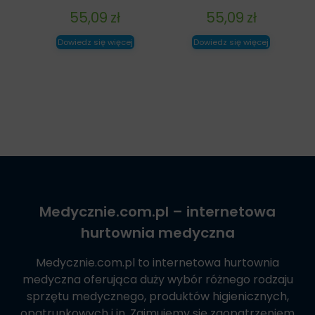
55,09
zł
55,09
zł
Dowiedz się więcej
Dowiedz się więcej
Medycznie.com.pl
– internetowa
hurtownia medyczna
Medycznie.com.pl
to internetowa hurtownia
medyczna oferująca duży wybór różnego rodzaju
sprzętu medycznego, produktów higienicznych,
opatrunkowych i in. Zajmujemy się zaopatrzeniem