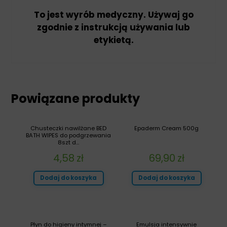
To jest wyrób medyczny. Używaj go
zgodnie z instrukcją używania lub
etykietą.
Powiązane produkty
Chusteczki nawilżane BED
Epaderm Cream 500g
BATH WIPES do podgrzewania
8szt d...
4,58
zł
69,90
zł
Dodaj do koszyka
Dodaj do koszyka
Płyn do higieny intymnej –
Emulsja intensywnie