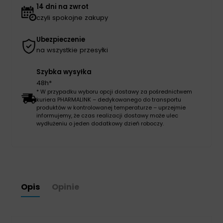
14 dni na zwrot
czyli spokojne zakupy
Ubezpieczenie
na wszystkie przesyłki
Szybka wysyłka
48h*
* W przypadku wyboru opcji dostawy za pośrednictwem
kuriera PHARMALINK – dedykowanego do transportu
produktów w kontrolowanej temperaturze – uprzejmie
informujemy, że czas realizacji dostawy może ulec
wydłużeniu o jeden dodatkowy dzień roboczy.
Opis
Opinie