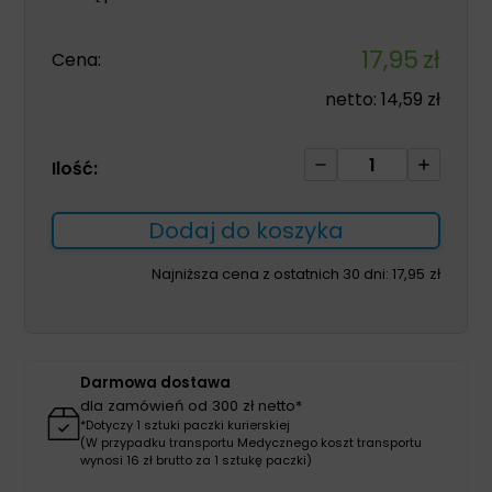
17,95
zł
Cena:
netto:
14,59
zł
ilość
Ilość:
Chusteczki
pielęgnacyjne
Dodaj do koszyka
SENI
CARE
Najniższa cena z ostatnich 30 dni:
17,95
zł
80szt
Darmowa dostawa
dla zamówień od 300 zł netto*
*Dotyczy 1 sztuki paczki kurierskiej
(W przypadku transportu Medycznego koszt transportu
wynosi 16 zł brutto za 1 sztukę paczki)