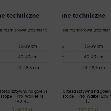
rteza sztywna na goleń i
Orteza sztywna na goleń 
stopę – Pro-Walker M
stopę – Pro-Walker Low 
(40-4...
(...
249,38
zł
220,90
zł