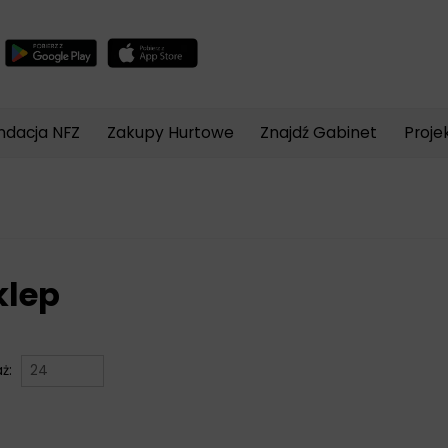
Wyszukiwarka
produktów
ndacja NFZ
Zakupy Hurtowe
Znajdź Gabinet
Proje
klep
aż: