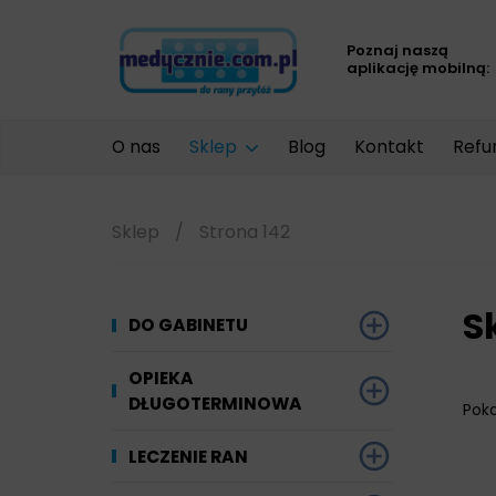
Poznaj naszą
aplikację mobilną:
O nas
Sklep
Blog
Kontakt
Refu
Sklep
/
Strona 142
S
DO GABINETU
Dezynfekcja
OPIEKA
DŁUGOTERMINOWA
Pok
Narzędzi i sprzętu
Ginekologia
Materiały chłonne
LECZENIE RAN
Powierzchni
Kompresjoterapia