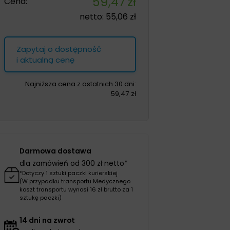
59,47
zł
Cena:
netto:
55,06
zł
Zapytaj o dostępność
i aktualną cenę
Najniższa cena z ostatnich 30 dni:
59,47
zł
Darmowa dostawa
dla zamówień od 300 zł netto*
*Dotyczy 1 sztuki paczki kurierskiej
(W przypadku transportu Medycznego
koszt transportu wynosi 16 zł brutto za 1
sztukę paczki)
14 dni na zwrot