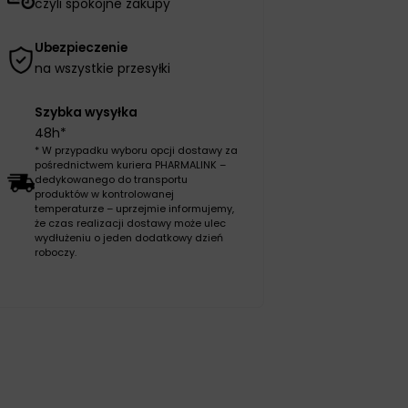
czyli spokojne zakupy
Ubezpieczenie
na wszystkie przesyłki
Szybka wysyłka
48h*
* W przypadku wyboru opcji dostawy za
pośrednictwem kuriera PHARMALINK –
dedykowanego do transportu
produktów w kontrolowanej
temperaturze – uprzejmie informujemy,
że czas realizacji dostawy może ulec
wydłużeniu o jeden dodatkowy dzień
roboczy.