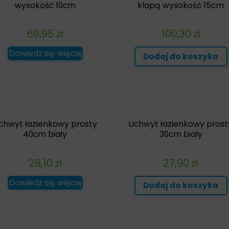
wysokość 10cm
klapą wysokość 15cm
69,95
zł
100,30
zł
Dowiedz się więcej
Dodaj do koszyka
chwyt łazienkowy prosty
Uchwyt łazienkowy prost
40cm biały
30cm biały
28,10
zł
27,90
zł
Dowiedz się więcej
Dodaj do koszyka