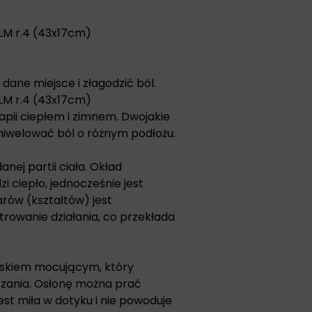
LM r.4 (43x17cm)
dane miejsce i złagodzić ból.
LM r.4 (43x17cm)
apii ciepłem i zimnem. Dwojakie
niwelować ból o różnym podłożu.
nej partii ciała. Okład
i ciepło, jednocześnie jest
ów (kształtów) jest
owanie działania, co przekłada
askiem mocującym, który
szania. Osłonę można prać
est miła w dotyku i nie powoduje