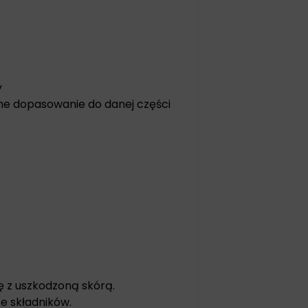
y
ne dopasowanie do danej części
ę z uszkodzoną skórą.
ze składników.