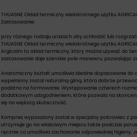
THUASNE Okład termiczny wielokrotnego użytku AGRICA
Zastosowanie:
przy różnego rodzaju urazach aby schłodzić lub rozgrzać 
THUASNE Okład termiczny wielokrotnego użytku AGRICA
Argicalm to okład termiczny, który można używać do ter
zastosowanie daje szerokie pole manewru, pozwalając z
Anatomiczny kształt umożliwia idealne dopasowanie do da
wypełniony został naturalną gliną, która dobrze przewodz
podatna na formowanie. Występowanie czterech rozmiar
dodatkowym udogodnieniem, które pozwala na skoncentr
się na większą skuteczność.
Kompres wyposażony został w specjalny pokrowiec z p
utrzymuje go na właściwym miejscu także podczas poru
ręcznie co umożliwia zachowanie odpowiedniej higieny. J