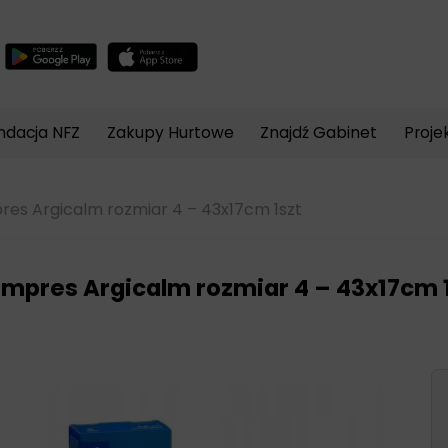
Wyszukiwarka
produktów
ndacja NFZ
Zakupy Hurtowe
Znajdź Gabinet
Proje
es Argicalm rozmiar 4 – 43x17cm 1szt
mpres Argicalm rozmiar 4 – 43x17cm 