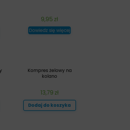
9,95
zł
Dowiedz się więcej
y
Kompres żelowy na
kolano
13,79
zł
Dodaj do koszyka