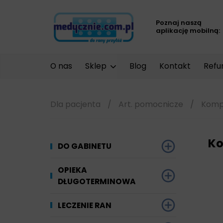
Poznaj naszą
aplikację mobilną:
O nas
Sklep
Blog
Kontakt
Refu
Dla pacjenta
/
Art. pomocnicze
/
Kompr
Ko
DO GABINETU
Dezynfekcja
OPIEKA
DŁUGOTERMINOWA
Narzędzi i sprzętu
Ginekologia
Materiały chłonne
LECZENIE RAN
Powierzchni
Kompresjoterapia