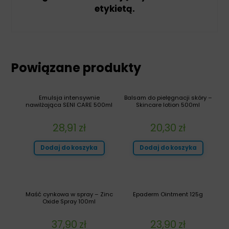
etykietą.
Powiązane produkty
Emulsja intensywnie
Balsam do pielęgnacji skóry –
nawilżająca SENI CARE 500ml
Skincare lotion 500ml
28,91
zł
20,30
zł
Dodaj do koszyka
Dodaj do koszyka
Maść cynkowa w spray – Zinc
Epaderm Ointment 125g
Oxide Spray 100ml
37,90
zł
23,90
zł