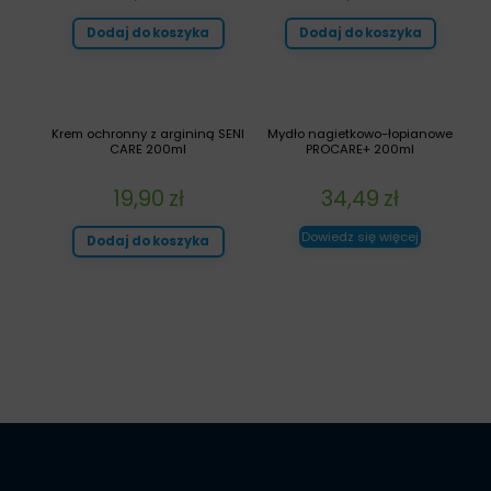
Dodaj do koszyka
Dodaj do koszyka
Krem ochronny z argininą SENI
Mydło nagietkowo-łopianowe
CARE 200ml
PROCARE+ 200ml
19,90
zł
34,49
zł
Dowiedz się więcej
Dodaj do koszyka