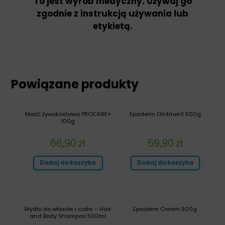
To jest wyrób medyczny. Używaj go
zgodnie z instrukcją używania lub
etykietą.
Powiązane produkty
Maść żywokostowa PROCARE+
Epaderm Ointment 500g
100g
66,90
zł
69,90
zł
Dodaj do koszyka
Dodaj do koszyka
Mydło do włosów i ciała – Hair
Epaderm Cream 500g
and Body Shampoo 500ml