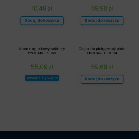
10,49
zł
69,90
zł
Dodaj do koszyka
Dodaj do koszyka
Krem nagietkowy póltusty
Olejek do pielęgnacji ciała
PROCARE+ 50ml
PROCARE+ 100ml
55,09
zł
59,69
zł
Dowiedz się więcej
Dodaj do koszyka