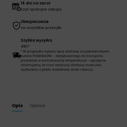
14 dni na zwrot
czyli spokojne zakupy
Ubezpieczenie
na wszystkie przesyłki
Szybka wysyłka
48h*
* W przypadku wyboru opcji dostawy za pośrednictwem
kuriera PHARMALINK – dedykowanego do transportu
produktów w kontrolowanej temperaturze – uprzejmie
informujemy, że czas realizacji dostawy może ulec
wydłużeniu o jeden dodatkowy dzień roboczy.
Opis
Opinie