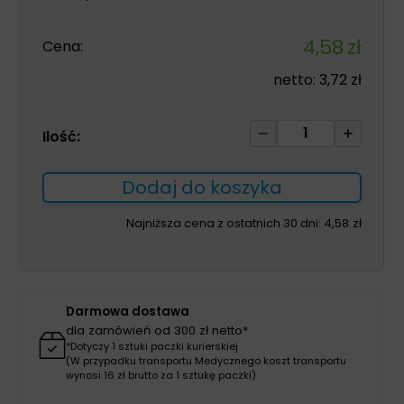
4,58
zł
Cena:
netto:
3,72
zł
ilość
Ilość:
Chusteczki
nawilżane
Dodaj do koszyka
BED
BATH
Najniższa cena z ostatnich 30 dni:
4,58
zł
WIPES
do
podgrzewania
8szt
Darmowa dostawa
do
dla zamówień od 300 zł netto*
kąpieli
*Dotyczy 1 sztuki paczki kurierskiej
(W przypadku transportu Medycznego koszt transportu
wynosi 16 zł brutto za 1 sztukę paczki)