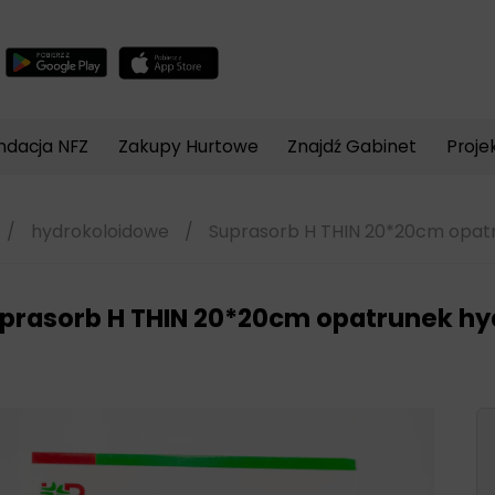
Wyszukiwarka
produktów
ndacja NFZ
Zakupy Hurtowe
Znajdź Gabinet
Proje
/
hydrokoloidowe
/
Suprasorb H THIN 20*20cm opatr
prasorb H THIN 20*20cm opatrunek hy