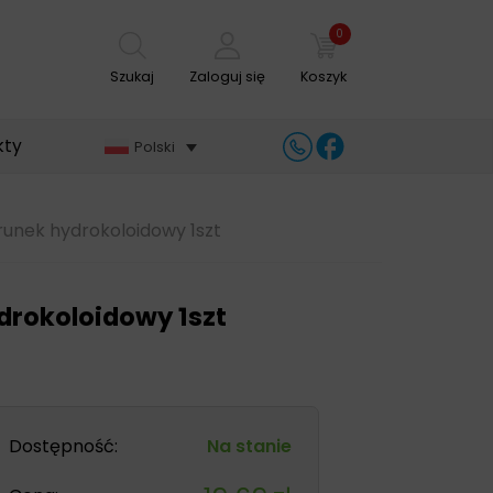
0
Szukaj
Zaloguj się
Koszyk
kty
Polski
unek hydrokoloidowy 1szt
drokoloidowy 1szt
Dostępność:
Na stanie