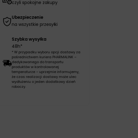
czyli spokojne zakupy
Ubezpieczenie
na wszystkie przesyłki
Szybka wysyłka
48h*
* W przypadku wyboru opcji dostawy za
pośrednictwem kuriera PHARMALINK –
dedykowanego do transportu
produktów w kontrolowanej
temperaturze – uprzejmie informujemy,
że czas realizacji dostawy może ulec
wydłużeniu o jeden dodatkowy dzień
roboczy.