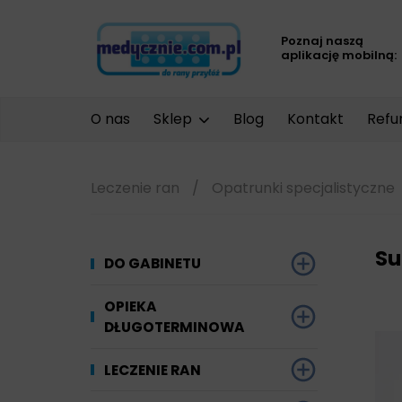
Poznaj naszą
aplikację mobilną:
O nas
Sklep
Blog
Kontakt
Refu
Leczenie ran
/
Opatrunki specjalistyczne
Su
DO GABINETU
Dezynfekcja
OPIEKA
DŁUGOTERMINOWA
Narzędzi i sprzętu
Ginekologia
Materiały chłonne
LECZENIE RAN
Powierzchni
Kompresjoterapia