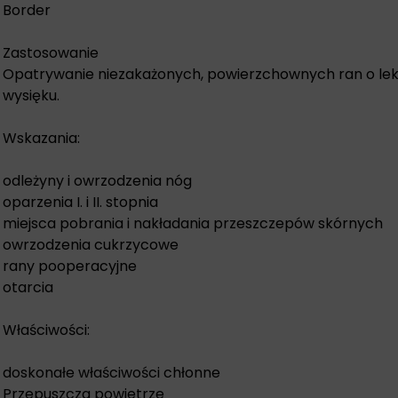
Border
Zastosowanie
Opatrywanie niezakażonych, powierzchownych ran o lekk
wysięku.
Wskazania:
odleżyny i owrzodzenia nóg
oparzenia I. i II. stopnia
miejsca pobrania i nakładania przeszczepów skórnych
owrzodzenia cukrzycowe
rany pooperacyjne
otarcia
Właściwości:
doskonałe właściwości chłonne
Przepuszcza powietrze