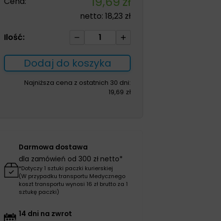
19,69
zł
Cena:
netto:
18,23
zł
ilość
Ilość:
Suprasorb
H
Dodaj do koszyka
THIN
20*20cm
Najniższa cena z ostatnich 30 dni:
19,69
zł
opatrunek
hydrokoloidowy
1szt
Darmowa dostawa
dla zamówień od 300 zł netto*
*Dotyczy 1 sztuki paczki kurierskiej
(W przypadku transportu Medycznego
koszt transportu wynosi 16 zł brutto za 1
sztukę paczki)
14 dni na zwrot