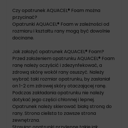
Czy opatrunek AQUACEL® Foam można
przycinać?
Opatrunki AQUACEL® Foam w zależności od
rozmiaru i kształtu rany mogą być dowolnie
docinane.
Jak założyć opatrunek AQUACEL® Foam?
Przed założeniem opatrunku AQUACEL® Foam
ranę należy oczyścić i zdezynfekować, a
zdrową skórę wokół rany osuszyć. Należy
wybrać taki rozmiar opatrunku, by zasłaniał
on 1-2 cm zdrowej skóry otaczającej ranę.
Podczas zakładania opatrunku nie należy
dotykać jego części chłonnej i lepnej.
Opatrunek należy skierować białą stroną do
rany. Strona cielista to zawsze strona
zewnętrzna.
Stosując opatrunki przylepne takie jak