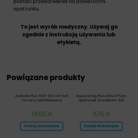
postaci przebarwienia na powierzchni
opatrunku.
To jest wyrób medyczny. Używaj go
zgodnie z instrukcją używania lub
etykietą.
Powiązane produkty
Actisorb Plus 10,5* 10,5 cm 1szt
Aquacel Ag Plus Extra 5*5cm
na rany zainfekowane
opatrunek ze srebrem 1szt
19,60
zł
6,15
zł
Dodaj do koszyka
Dodaj do koszyka