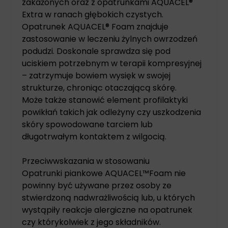
zakażonych oraz z opatrunkami AQUACEL®
Extra w ranach głębokich czystych.
Opatrunek AQUACEL® Foam znajduje
zastosowanie w leczeniu żylnych owrzodzeń
podudzi. Doskonale sprawdza się pod
uciskiem potrzebnym w terapii kompresyjnej
– zatrzymuje bowiem wysięk w swojej
strukturze, chroniąc otaczającą skórę.
Może także stanowić element profilaktyki
powikłań takich jak odleżyny czy uszkodzenia
skóry spowodowane tarciem lub
długotrwałym kontaktem z wilgocią.
Przeciwwskazania w stosowaniu
Opatrunki piankowe AQUACEL™Foam nie
powinny być używane przez osoby ze
stwierdzoną nadwrażliwością lub, u których
wystąpiły reakcje alergiczne na opatrunek
czy którykolwiek z jego składników.