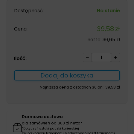
Dostępność:
Na stanie
39,58
zł
Cena:
netto:
36,65
zł
ilość
Ilość:
Aquacel
Foam
Dodaj do koszyka
Adhesive
17,5*17,5cm
Najniższa cena z ostatnich 30 dni:
39,58
zł
wielowarstwowy
opatrunek
piankowy
1szt
Darmowa dostawa
dla zamówień od 300 zł netto*
*Dotyczy 1 sztuki paczki kurierskiej
(W przypadku transportu Medycznego koszt transportu