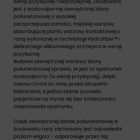
wersji przylepnej i nieprzylepnej. Zbudowany
jest z wodoodpornej zewnętrznej błony
poliuretanowej o wysokiej
paroprzepuszczalności, miękkiej warstwy
absorbującej pianki, warstwy kontaktowej z
raną wykonanej w technologii Hydrofiber™ i
delikatnego silikonowego przylepca w wersji
przylepnej.
Budowa zewnętrznej warstwy błony
poliuretanowej sprawia, że jest to opatrunek
wodoodporny (w wersji przylepnej), dzięki
czemu chroni on ranę przed wirusami i
bakteriami, a jednocześnie pozwala
pacjentowi na mycie się bez konieczności
zdejmowania opatrunku.
Dzięki zewnętrznej błonie poliuretanowej w
środowisku rany zachowany jest odpowiedni
poziom wilgoci – odparowuje przez nią