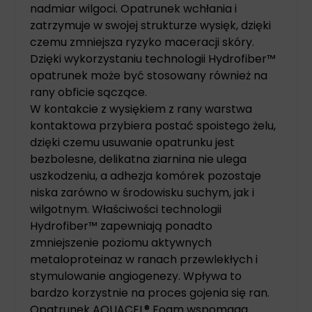
nadmiar wilgoci. Opatrunek wchłania i
zatrzymuje w swojej strukturze wysięk, dzięki
czemu zmniejsza ryzyko maceracji skóry.
Dzięki wykorzystaniu technologii Hydrofiber™
opatrunek może być stosowany również na
rany obficie sączące.
W kontakcie z wysiękiem z rany warstwa
kontaktowa przybiera postać spoistego żelu,
dzięki czemu usuwanie opatrunku jest
bezbolesne, delikatna ziarnina nie ulega
uszkodzeniu, a adhezja komórek pozostaje
niska zarówno w środowisku suchym, jak i
wilgotnym. Właściwości technologii
Hydrofiber™ zapewniają ponadto
zmniejszenie poziomu aktywnych
metaloproteinaz w ranach przewlekłych i
stymulowanie angiogenezy. Wpływa to
bardzo korzystnie na proces gojenia się ran.
Opatrunek AQUACEL® Foam wspomaga