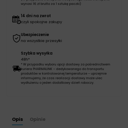
wynosi 16 zł brutto za 1 sztukę paczki)
14 dni na zwrot
czyli spokojne zakupy
Ubezpieczenie
na wszystkie przesyłki
Szybka wysyłka
48h*
* W przypadku wyboru opcji dostawy za pośrednictwem
kuriera PHARMALINK – dedykowanego do transportu
produktów w kontrolowanej temperaturze – uprzejmie
informujemy, że czas realizacji dostawy może ulec
wydłużeniu o jeden dodatkowy dzień roboczy.
Opis
Opinie