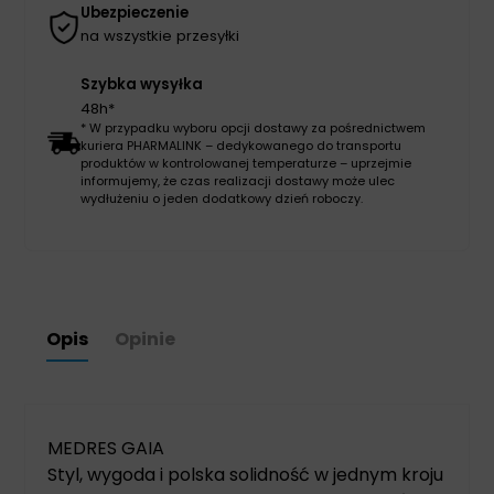
Ubezpieczenie
na wszystkie przesyłki
Szybka wysyłka
48h*
* W przypadku wyboru opcji dostawy za pośrednictwem
kuriera PHARMALINK – dedykowanego do transportu
produktów w kontrolowanej temperaturze – uprzejmie
informujemy, że czas realizacji dostawy może ulec
wydłużeniu o jeden dodatkowy dzień roboczy.
Opis
Opinie
MEDRES GAIA
Styl, wygoda i polska solidność w jednym kroju