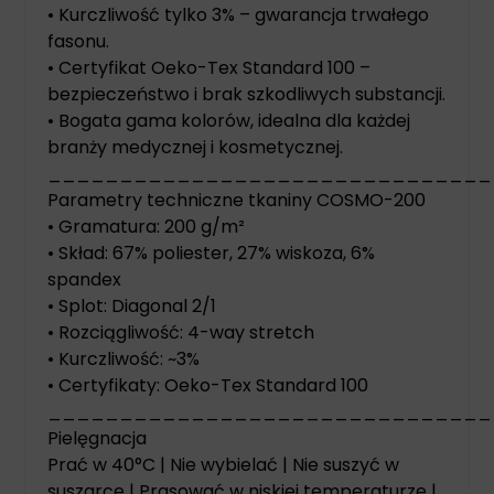
• Kurczliwość tylko 3% – gwarancja trwałego
fasonu.
• Certyfikat Oeko-Tex Standard 100 –
bezpieczeństwo i brak szkodliwych substancji.
• Bogata gama kolorów, idealna dla każdej
branży medycznej i kosmetycznej.
_______________________________
Parametry techniczne tkaniny COSMO-200
• Gramatura: 200 g/m²
• Skład: 67% poliester, 27% wiskoza, 6%
spandex
• Splot: Diagonal 2/1
• Rozciągliwość: 4-way stretch
• Kurczliwość: ~3%
• Certyfikaty: Oeko-Tex Standard 100
_______________________________
Pielęgnacja
Prać w 40°C | Nie wybielać | Nie suszyć w
suszarce | Prasować w niskiej temperaturze |