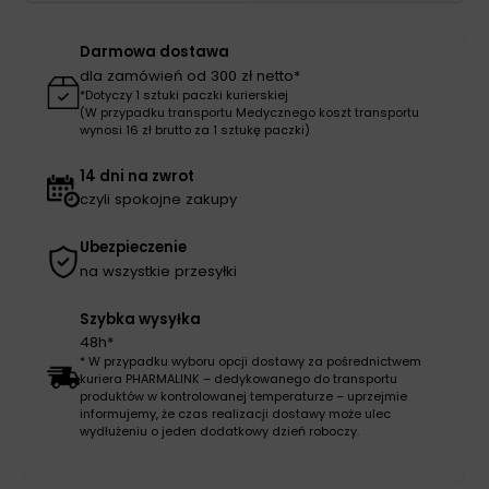
Darmowa dostawa
dla zamówień od 300 zł netto*
*Dotyczy 1 sztuki paczki kurierskiej
(W przypadku transportu Medycznego koszt transportu
wynosi 16 zł brutto za 1 sztukę paczki)
14 dni na zwrot
czyli spokojne zakupy
Ubezpieczenie
na wszystkie przesyłki
Szybka wysyłka
48h*
* W przypadku wyboru opcji dostawy za pośrednictwem
kuriera PHARMALINK – dedykowanego do transportu
produktów w kontrolowanej temperaturze – uprzejmie
informujemy, że czas realizacji dostawy może ulec
wydłużeniu o jeden dodatkowy dzień roboczy.