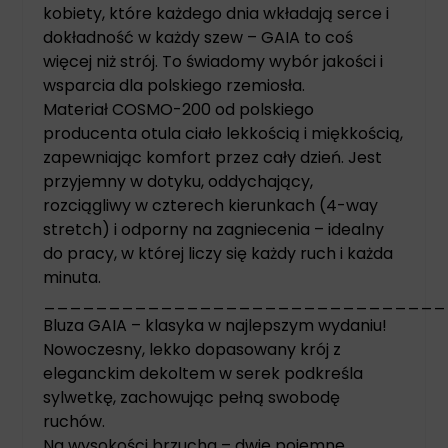
kobiety, które każdego dnia wkładają serce i
dokładność w każdy szew – GAIA to coś
więcej niż strój. To świadomy wybór jakości i
wsparcia dla polskiego rzemiosła.
Materiał COSMO-200 od polskiego
producenta otula ciało lekkością i miękkością,
zapewniając komfort przez cały dzień. Jest
przyjemny w dotyku, oddychający,
rozciągliwy w czterech kierunkach (4-way
stretch) i odporny na zagniecenia – idealny
do pracy, w której liczy się każdy ruch i każda
minuta.
_______________________________
Bluza GAIA – klasyka w najlepszym wydaniu!
Nowoczesny, lekko dopasowany krój z
eleganckim dekoltem w serek podkreśla
sylwetkę, zachowując pełną swobodę
ruchów.
Na wysokości brzucha – dwie pojemne