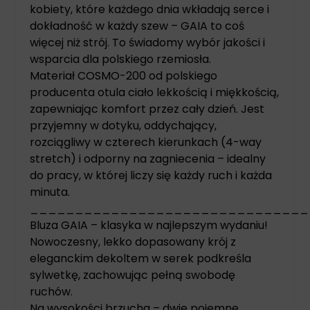
kobiety, które każdego dnia wkładają serce i
dokładność w każdy szew – GAIA to coś
więcej niż strój. To świadomy wybór jakości i
wsparcia dla polskiego rzemiosła.
Materiał COSMO-200 od polskiego
producenta otula ciało lekkością i miękkością,
zapewniając komfort przez cały dzień. Jest
przyjemny w dotyku, oddychający,
rozciągliwy w czterech kierunkach (4-way
stretch) i odporny na zagniecenia – idealny
do pracy, w której liczy się każdy ruch i każda
minuta.
_______________________________
Bluza GAIA – klasyka w najlepszym wydaniu!
Nowoczesny, lekko dopasowany krój z
eleganckim dekoltem w serek podkreśla
sylwetkę, zachowując pełną swobodę
ruchów.
Na wysokości brzucha – dwie pojemne