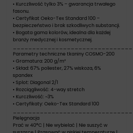
• Kurczliwość tylko 3% – gwarancja trwałego
fasonu.
• Certyfikat Oeko-Tex Standard 100 –
bezpieczeństwo i brak szkodliwych substancji.
• Bogata gama kolorów, idealna dla każdej
branży medycznej i kosmetycznej.
_______________________________
Parametry techniczne tkaniny COSMO-200
• Gramatura: 200 g/m²
• Skład: 67% poliester, 27% wiskoza, 6%
spandex
• Splot: Diagonal 2/1
• Rozciągliwość: 4-way stretch
• Kurczliwość: ~3%
• Certyfikaty: Oeko-Tex Standard 100
_______________________________
Pielęgnacja
Prać w 40°C | Nie wybielać | Nie suszyć w
suszarce | Prasować w niskiej temperaturze |