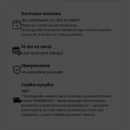
Darmowa dostawa
dla zamówień od 300 zł netto*
*Dotyczy 1 sztuki paczki kurierskiej
(W przypadku transportu Medycznego koszt transportu
wynosi 16 zł brutto za 1 sztukę paczki)
14 dni na zwrot
czyli spokojne zakupy
Ubezpieczenie
na wszystkie przesyłki
Szybka wysyłka
48h*
* W przypadku wyboru opcji dostawy za pośrednictwem
kuriera PHARMALINK – dedykowanego do transportu
produktów w kontrolowanej temperaturze – uprzejmie
informujemy, że czas realizacji dostawy może ulec
wydłużeniu o jeden dodatkowy dzień roboczy.