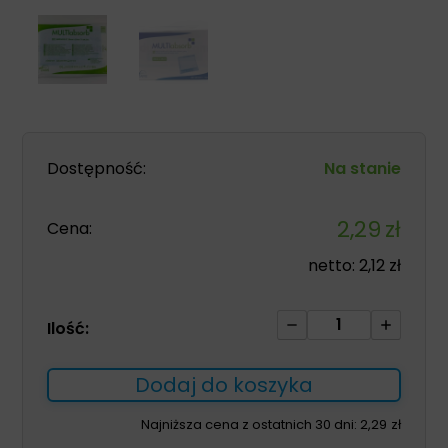
Dostępność:
Na stanie
2,29
zł
Cena:
netto:
2,12
zł
ilość
Ilość:
MULTIabsorb
S
Dodaj do koszyka
20cm
x
Najniższa cena z ostatnich 30 dni:
2,29
zł
25cm