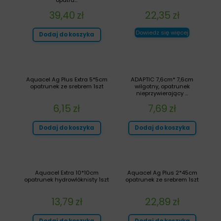
39,40
zł
22,35
zł
Dowiedz się więcej
Dodaj do koszyka
Aquacel Ag Plus Extra 5*5cm
ADAPTIC 7,6cm* 7,6cm
opatrunek ze srebrem 1szt
wilgotny, opatrunek
nieprzywierający ...
6,15
zł
7,69
zł
Dodaj do koszyka
Dodaj do koszyka
Aquacel Extra 10*10cm
Aquacel Ag Plus 2*45cm
opatrunek hydrowłóknisty 1szt
opatrunek ze srebrem 1szt
13,79
zł
22,89
zł