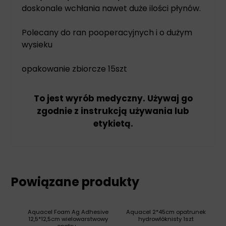
doskonale wchłania nawet duże ilości płynów.
Polecany do ran pooperacyjnych i o dużym
wysieku
opakowanie zbiorcze 15szt
To jest wyrób medyczny. Używaj go
zgodnie z instrukcją używania lub
etykietą.
Powiązane produkty
Aquacel Foam Ag Adhesive
Aquacel 2*45cm opatrunek
12,5*12,5cm wielowarstwowy
hydrowłóknisty 1szt
opatru...