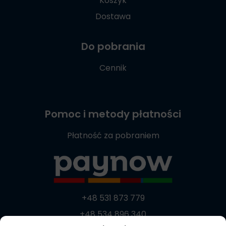
Koszyk
Dostawa
Do pobrania
Cennik
Pomoc i metody płatności
Płatność za pobraniem
+48 531 873 779
+48 534 896 340