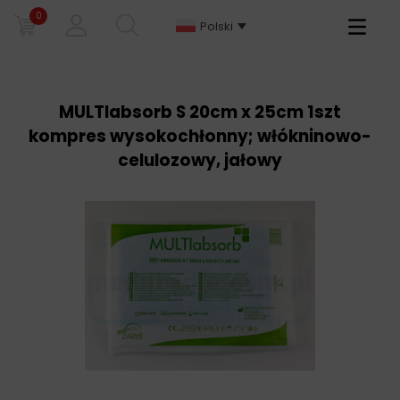
0
Primary
Polski
Menu
MULTIabsorb S 20cm x 25cm 1szt
kompres wysokochłonny; włókninowo-
celulozowy, jałowy