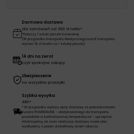
1szt
kompres
wysokochłonny;
Darmowa dostawa
włókninowo-
dla zamówień od 300 zł netto*
celulozowy,
*Dotyczy 1 sztuki paczki kurierskiej
(W przypadku transportu Medycznego koszt transportu
jałowy
wynosi 16 zł brutto za 1 sztukę paczki)
14 dni na zwrot
czyli spokojne zakupy
Ubezpieczenie
na wszystkie przesyłki
Szybka wysyłka
48h*
* W przypadku wyboru opcji dostawy za pośrednictwem
kuriera PHARMALINK – dedykowanego do transportu
produktów w kontrolowanej temperaturze – uprzejmie
informujemy, że czas realizacji dostawy może ulec
wydłużeniu o jeden dodatkowy dzień roboczy.