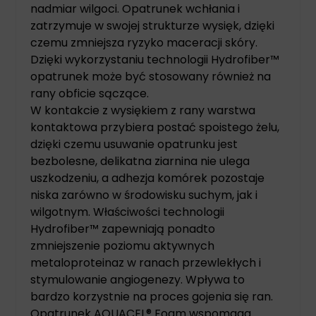
nadmiar wilgoci. Opatrunek wchłania i
zatrzymuje w swojej strukturze wysięk, dzięki
czemu zmniejsza ryzyko maceracji skóry.
Dzięki wykorzystaniu technologii Hydrofiber™
opatrunek może być stosowany również na
rany obficie sączące.
W kontakcie z wysiękiem z rany warstwa
kontaktowa przybiera postać spoistego żelu,
dzięki czemu usuwanie opatrunku jest
bezbolesne, delikatna ziarnina nie ulega
uszkodzeniu, a adhezja komórek pozostaje
niska zarówno w środowisku suchym, jak i
wilgotnym. Właściwości technologii
Hydrofiber™ zapewniają ponadto
zmniejszenie poziomu aktywnych
metaloproteinaz w ranach przewlekłych i
stymulowanie angiogenezy. Wpływa to
bardzo korzystnie na proces gojenia się ran.
Opatrunek AQUACEL® Foam wspomaga