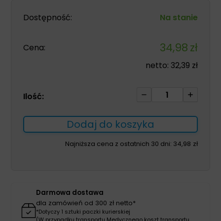
Dostępność:
Na stanie
34,98
zł
Cena:
netto:
32,39
zł
ilość
Ilość:
Aquacel
Foam
Dodaj do koszyka
Adhesive
19,8*14cm
Najniższa cena z ostatnich 30 dni:
34,98
zł
wielowarstwowy
opatrunek
piankowy
1szt
Darmowa dostawa
dla zamówień od 300 zł netto*
*Dotyczy 1 sztuki paczki kurierskiej
(W przypadku transportu Medycznego koszt transportu