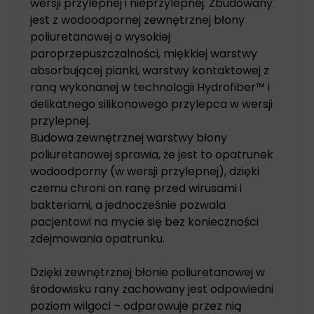
wersji przylepnej i nieprzylepnej. Zbudowany
jest z wodoodpornej zewnętrznej błony
poliuretanowej o wysokiej
paroprzepuszczalności, miękkiej warstwy
absorbującej pianki, warstwy kontaktowej z
raną wykonanej w technologii Hydrofiber™ i
delikatnego silikonowego przylepca w wersji
przylepnej.
Budowa zewnętrznej warstwy błony
poliuretanowej sprawia, że jest to opatrunek
wodoodporny (w wersji przylepnej), dzięki
czemu chroni on ranę przed wirusami i
bakteriami, a jednocześnie pozwala
pacjentowi na mycie się bez konieczności
zdejmowania opatrunku.
Dzięki zewnętrznej błonie poliuretanowej w
środowisku rany zachowany jest odpowiedni
poziom wilgoci – odparowuje przez nią