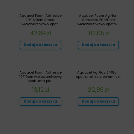
Aquacel Foam Adhesive
Aquacel Foam Ag Non
20*16,9cm Sacral
Adhesive 20*20cm
wielowarstwowy opat...
wielowarstwowy opatru...
42,69
zł
183,05
zł
Dodaj do koszyka
Dodaj do koszyka
Aquacel Foam Adhesive
Aquacel Ag Plus 2*45cm
10*10cm wielowarstwowy
opatrunek ze srebrem 1szt
opatrunek pia...
13,12
zł
22,89
zł
Dodaj do koszyka
Dodaj do koszyka