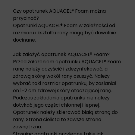
Czy opatrunek AQUACEL® Foam można
przycinać?
Opatrunki AQUACEL® Foam w zależności od
rozmiaru i kształtu rany mogą być dowolnie
docinane.
Jak założyć opatrunek AQUACEL® Foam?
Przed założeniem opatrunku AQUACEL® Foam
ranę należy oczyścić i zdezynfekować, a
zdrową skórę wokół rany osuszyć. Należy
wybrać taki rozmiar opatrunku, by zasłaniał
on 1-2 cm zdrowej skóry otaczającej ranę.
Podczas zakładania opatrunku nie należy
dotykać jego części chłonnej i lepnej.
Opatrunek należy skierować białą stroną do
rany. Strona cielista to zawsze strona
zewnętrzna.
Stosując opatrunki przylepne takie jak