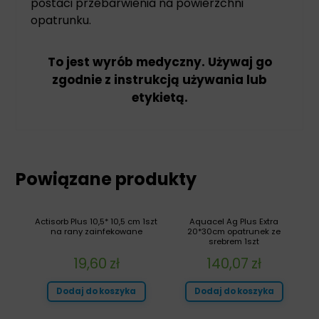
postaci przebarwienia na powierzchni
opatrunku.
To jest wyrób medyczny. Używaj go
zgodnie z instrukcją używania lub
etykietą.
Powiązane produkty
Actisorb Plus 10,5* 10,5 cm 1szt
Aquacel Ag Plus Extra
na rany zainfekowane
20*30cm opatrunek ze
srebrem 1szt
19,60
zł
140,07
zł
Dodaj do koszyka
Dodaj do koszyka