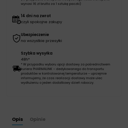
wynosi 16 zł brutto za 1 sztukę paczki)
14 dni na zwrot
czyli spokojne zakupy
Ubezpieczenie
na wszystkie przesyłki
Szybka wysyłka
48h*
* W przypadku wyboru opcji dostawy za pośrednictwem
kuriera PHARMALINK – dedykowanego do transportu
produktów w kontrolowanej temperaturze – uprzejmie
informujemy, że czas realizacji dostawy może ulec
wydłużeniu o jeden dodatkowy dzień roboczy.
Opis
Opinie