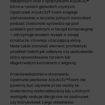
zakażonych oraz z opatrunkami AQUACEL®
Extra w ranach głębokich czystych.
Opatrunek AQUACEL® Foam znajduje
zastosowanie w leczeniu żylnych owrzodzeń
podudzi. Doskonale sprawdza się pod
uciskiem potrzebnym w terapii kompresyjnej
– zatrzymuje bowiem wysięk w swojej
strukturze, chroniąc otaczającą skórę.
Może także stanowić element profilaktyki
powikłań takich jak odleżyny czy uszkodzenia
skóry spowodowane tarciem lub
długotrwałym kontaktem z wilgocią.
Przeciwwskazania w stosowaniu
Opatrunki piankowe AQUACEL™Foam nie
powinny być używane przez osoby ze
stwierdzoną nadwrażliwością lub, u których
wystąpiły reakcje alergiczne na opatrunek
czy którykolwiek z jego składników.